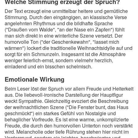
Welche Stimmung erzeugt der Spruch?
Der Text erzeugt eine unmittelbar heitere und gemütliche
Stimmung. Durch den eingängigen, an klassische Verse
angelehnten Rhythmus und die bildhafte Sprache
("Draußen vom Walde", "an der Nase ein Zapfen") fühlt
man sich direkt in eine winterliche Szene versetzt. Der
humorvolle Ton ("der Geschenkewahn", "lasset mich
wärmen") lockert die traditionelle Weihnachtsidylle auf und
sorgt für ein Schmunzeln. Insgesamt ist die Atmosphäre
weniger feierlich-ernst, sondern vielmehr herzlich,
einladend und ein bisschen schelmisch.
Emotionale Wirkung
Beim Leser löst der Spruch vor allem Freude und Heiterkeit
aus. Die liebevoll-ironische Darstellung der Hauptfigur
weckt Sympathie. Gleichzeitig evoziert die Beschreibung
der weihnachtlichen Szene ("Die Fenster bunt, das Haus
geschmückt") ein starkes Gefühl von Nostalgie und
behaglicher Vorfreude. Es ist eine warme, unkomplizierte
Freude, die durch den humorvollen Unterton noch verstärkt
wird. Melancholie oder tiefe Rührung stehen hier nicht im
Vordergrund, sondern ein leichtes, beschwingtes und