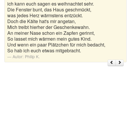
ich kann euch sagen es weihnachtet sehr.
Die Fenster bunt, das Haus geschmückt,
Weihnachtsgrüße
was jedes Herz wärmstens entzückt.
Doch die Kälte hat's mir angetan,
Weihnachtssprüche für Karten
Mich treibt hierher der Geschenkewahn.
An meiner Nase schon ein Zapfen gerinnt,
Weihnachtssprüche für Kinder
So lasset mich wärmen mein gutes Kind.
Und wenn ein paar Plätzchen für mich bedacht,
Weihnachtssprüche geschäftlich
So hab ich euch etwas mitgebracht.
Autor:
Philip K.
Weihnachtswünsche
Adventskalender mit Sprüchen