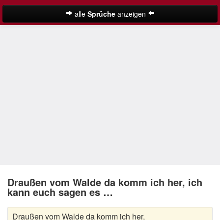
alle
Sprüche
anzeigen
Weihnachtssprüche
Adventssprüche
Besinnliche Weihnachtssprüche
Frohe Weihnachten Sprüche
Kurze Weihnachtssprüche
Lustige Weihnachtssprüche
Neujahrssprüche
Suche
Nikolaus Sprüche
Draußen vom Walde da komm ich her, ich
kann euch sagen es …
Schöne Weihnachtssprüche
Draußen vom Walde da komm ich her,
Weihnachtsgedichte