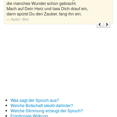
die manches Wunder schon gebracht.
Mach auf Dein Herz und lass Dich drauf ein,
Weihnachtsgrüße
dann spürst Du den Zauber, fang ihn ein.
Autor:
Silvi
Weihnachtssprüche für Karten
Weihnachtssprüche für Kinder
Weihnachtssprüche geschäftlich
Weihnachtswünsche
Adventskalender mit Sprüchen
Was sagt der Spruch aus?
Welche Botschaft steckt dahinter?
Welche Stimmung erzeugt der Spruch?
Emotionale Wirkung