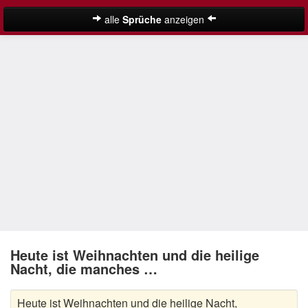
alle
Sprüche
anzeigen
Weihnachtssprüche
Adventssprüche
Besinnliche Weihnachtssprüche
Frohe Weihnachten Sprüche
Kurze Weihnachtssprüche
Lustige Weihnachtssprüche
Neujahrssprüche
Suche
Nikolaus Sprüche
Heute ist Weihnachten und die heilige
Nacht, die manches …
Schöne Weihnachtssprüche
Heute ist Weihnachten und die heilige Nacht,
Weihnachtsgedichte