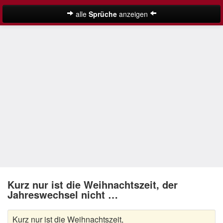
alle
Sprüche
anzeigen
Weihnachtssprüche
Adventssprüche
Besinnliche Weihnachtssprüche
Frohe Weihnachten Sprüche
Kurze Weihnachtssprüche
Lustige Weihnachtssprüche
Neujahrssprüche
Suche
Nikolaus Sprüche
Kurz nur ist die Weihnachtszeit, der
Jahreswechsel nicht …
Schöne Weihnachtssprüche
Kurz nur ist die Weihnachtszeit,
Weihnachtsgedichte