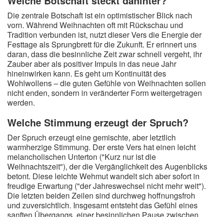
Welche Botschaft steckt dahinter?
Die zentrale Botschaft ist ein optimistischer Blick nach
vorn. Während Weihnachten oft mit Rückschau und
Tradition verbunden ist, nutzt dieser Vers die Energie der
Festtage als Sprungbrett für die Zukunft. Er erinnert uns
daran, dass die besinnliche Zeit zwar schnell vergeht, ihr
Zauber aber als positiver Impuls in das neue Jahr
hineinwirken kann. Es geht um Kontinuität des
Wohlwollens – die guten Gefühle von Weihnachten sollen
nicht enden, sondern in veränderter Form weitergetragen
werden.
Welche Stimmung erzeugt der Spruch?
Der Spruch erzeugt eine gemischte, aber letztlich
warmherzige Stimmung. Der erste Vers hat einen leicht
melancholischen Unterton ("Kurz nur ist die
Weihnachtszeit"), der die Vergänglichkeit des Augenblicks
betont. Diese leichte Wehmut wandelt sich aber sofort in
freudige Erwartung ("der Jahreswechsel nicht mehr weit").
Die letzten beiden Zeilen sind durchweg hoffnungsfroh
und zuversichtlich. Insgesamt entsteht das Gefühl eines
sanften Übergangs, einer besinnlichen Pause zwischen