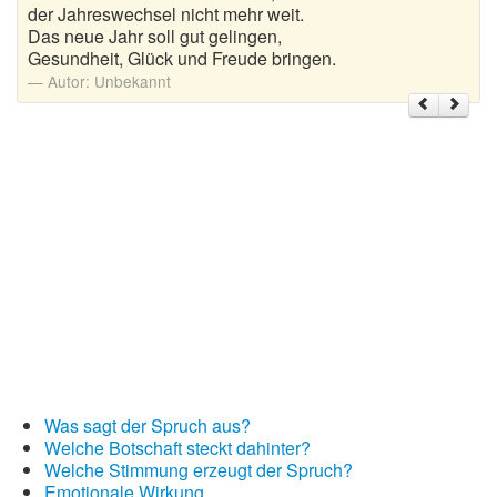
der Jahreswechsel nicht mehr weit.
Das neue Jahr soll gut gelingen,
Weihnachtsgrüße
Gesundheit, Glück und Freude bringen.
Autor:
Unbekannt
Weihnachtssprüche für Karten
Weihnachtssprüche für Kinder
Weihnachtssprüche geschäftlich
Weihnachtswünsche
Adventskalender mit Sprüchen
Was sagt der Spruch aus?
Welche Botschaft steckt dahinter?
Welche Stimmung erzeugt der Spruch?
Emotionale Wirkung