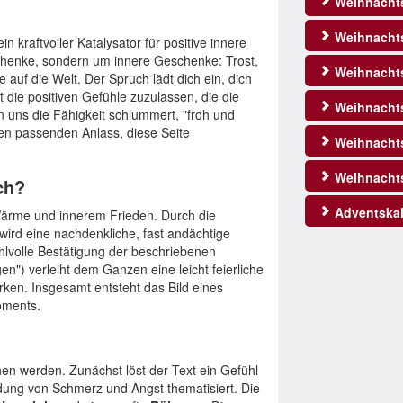
Weihnacht
Weihnachts
in kraftvoller Katalysator für positive innere
chenke, sondern um innere Geschenke: Trost,
Weihnachts
 auf die Welt. Der Spruch lädt dich ein, dich
 die positiven Gefühle zuzulassen, die die
Weihnachts
n uns die Fähigkeit schlummert, "froh und
den passenden Anlass, diese Seite
Weihnacht
Weihnacht
ch?
Adventskal
Wärme und innerem Frieden. Durch die
 wird eine nachdenkliche, fast andächtige
lvolle Bestätigung der beschriebenen
") verleiht dem Ganzen eine leicht feierliche
rken. Insgesamt entsteht das Bild eines
oments.
n werden. Zunächst löst der Text ein Gefühl
dung von Schmerz und Angst thematisiert. Die