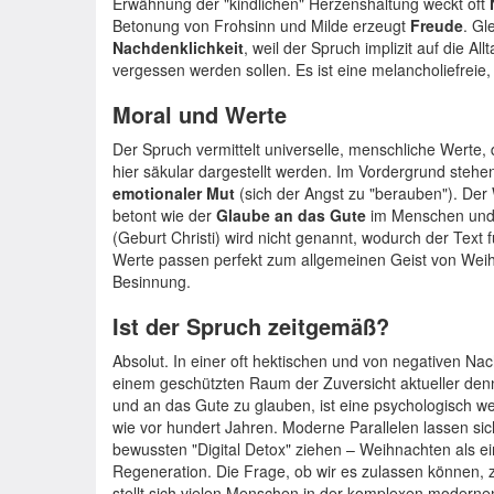
Erwähnung der "kindlichen" Herzenshaltung weckt oft
Betonung von Frohsinn und Milde erzeugt
Freude
. Gl
Nachdenklichkeit
, weil der Spruch implizit auf die A
vergessen werden sollen. Es ist eine melancholiefreie
Moral und Werte
Der Spruch vermittelt universelle, menschliche Werte, 
hier säkular dargestellt werden. Im Vordergrund steh
emotionaler Mut
(sich der Angst zu "berauben"). Der
betont wie der
Glaube an das Gute
im Menschen und in
(Geburt Christi) wird nicht genannt, wodurch der Text f
Werte passen perfekt zum allgemeinen Geist von Weih
Besinnung.
Ist der Spruch zeitgemäß?
Absolut. In einer oft hektischen und von negativen Nac
einem geschützten Raum der Zuversicht aktueller denn
und an das Gute zu glauben, ist eine psychologisch we
wie vor hundert Jahren. Moderne Parallelen lassen sic
bewussten "Digital Detox" ziehen – Weihnachten als 
Regeneration. Die Frage, ob wir es zulassen können, z
stellt sich vielen Menschen in der komplexen moderne