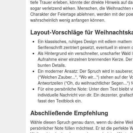
tiefe Trauer erleben, könnte der direkte Hinweis auf
sogar verletzend wirken. Menschen, die Weihnachten e
Charakter der Feiertage ablehnen, werden mit der po
wahrscheinlich wenig anfangen können.
Layout-Vorschläge für Weihnachtsk
Ein klassisches, ruhiges Design mit edlem mattem P
Serifenschrift zentriert gesetzt, eventuell in ei
Als Hintergrund ein verschneiter, unscharfer Wald i
Aufnahme einer einzelnen brennenden Kerze. Der F
bunten Details.
Ein moderner Ansatz: Der Spruch wird in sauberer, 
("Welchen Zauber...", "Wo wir...") stehen auf der V
Antwortzeilen ("Oh, du weihnachtlicher Segen...") f
Für eine persönliche Note: Unter dem Text bleibt vi
individuelle Nachricht von dir. Ein dezenter, gra
fasst den Textblock ein.
Abschließende Empfehlung
Wähle diesen Spruch genau dann, wenn du deine Weih
persönlicher Note füllen möchtest. Er ist die perfekt