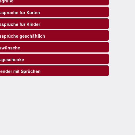
sgrüße
sprüche für Karten
sprüche für Kinder
sprüche geschäftlich
swünsche
sgeschenke
ender mit Sprüchen