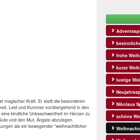
Adventssp
besinnlich
frohe Weih
kurze Weih
lustige We
Neujahrss
t magischer Kraft. Er stellt die besonderen
Nikolaus S
igkeit, Leid und Kummer vorübergehend in den
 eine kindliche Unbeschwertheit im Herzen zu
schöne We
Gute und den Mut, Ängste abzulegen.
kungen als ein bewegender "weihnachtlicher
Weihnacht