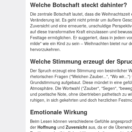
Welche Botschaft steckt dahinter?
Die zentrale Botschaft lautet, dass die Weihnachtszeit e
Veränderung ist. Es geht nicht primär um äußere Ges
Zuversicht und eine erneuerte, unschuldige Perspektive
auf diese transformative Kraft einzulassen und bewusst
Festtage ermöglichen. Er suggeriert, dass in jedem vo
milde" wie ein Kind zu sein – Weihnachten bietet nur 
hervorzukehren.
Welche Stimmung erzeugt der Spru
Der Spruch erzeugt eine Stimmung von besinnlicher 
rhetorischen Fragen ("Welchen Zauber...", "Wo wir...")
Grundstimmung aufgebaut. Diese mündet in eine gefüh
Atmosphäre. Die Wortwahl ("Zauber", "Segen", "bewegen
und poetische Note, ohne übertrieben pathetisch zu wi
ruhigen, in sich gekehrten und doch herzlichen Festm
Emotionale Wirkung
Beim Lesen können verschiedene Gefühle angesproche
der
Hoffnung
und
Zuversicht
aus, da er die Überwin