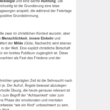
Nostalgie
und eine sanfte
Rührung
. Die
eichzeitig ist die Grundierung eine leise
lltagssorgen anspielt, die während der Feiertage
, positive Grundstimmung.
die zwar im christlichen Kontext wurzeln, aber
en
Menschlichkeit
,
innere Einkehr
und
 Wert der
Milde
(Güte, Nachsicht) wird ebenso
 der Welt. Eine explizit christliche Botschaft
ür ein breites Publikum zugänglich ist. Diese
nachten als Fest des Friedens und der
hrichten geprägten Zeit ist die Sehnsucht nach
 je. Der Aufruf, Ängste bewusst abzulegen
rtvolle Übung, die heute genauso relevant ist
h zum Begriff der "Achtsamkeit" oder zum
eine Phase der emotionalen und mentalen
eitweise "wie ein Kind" unbeschwert zu sein,
n Welt.