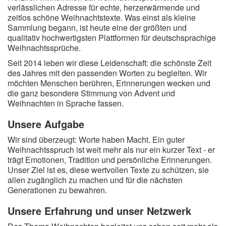
verlässlichen Adresse für echte, herzerwärmende und
zeitlos schöne Weihnachtstexte. Was einst als kleine
Weihnachtsgrüße
Sammlung begann, ist heute eine der größten und
qualitativ hochwertigsten Plattformen für deutschsprachige
Weihnachtssprüche für Karten
Weihnachtssprüche.
Weihnachtssprüche für Kinder
Seit 2014 leben wir diese Leidenschaft: die schönste Zeit
des Jahres mit den passenden Worten zu begleiten. Wir
möchten Menschen berühren, Erinnerungen wecken und
Weihnachtssprüche geschäftlich
die ganz besondere Stimmung von Advent und
Weihnachten in Sprache fassen.
Weihnachtswünsche
Unsere Aufgabe
Adventskalender mit Sprüchen
Wir sind überzeugt: Worte haben Macht. Ein guter
Weihnachtsspruch ist weit mehr als nur ein kurzer Text - er
trägt Emotionen, Tradition und persönliche Erinnerungen.
Unser Ziel ist es, diese wertvollen Texte zu schützen, sie
allen zugänglich zu machen und für die nächsten
Generationen zu bewahren.
Unsere Erfahrung und unser Netzwerk