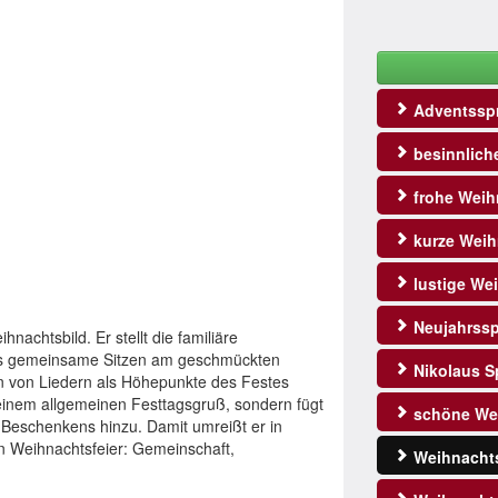
Adventssp
besinnlich
frohe Weih
kurze Weih
lustige We
Neujahrss
hnachtsbild. Er stellt die familiäre
das gemeinsame Sitzen am geschmückten
Nikolaus S
n von Liedern als Höhepunkte des Festes
 einem allgemeinen Festtagsgruß, sondern fügt
schöne We
 Beschenkens hinzu. Damit umreißt er in
en Weihnachtsfeier: Gemeinschaft,
Weihnacht