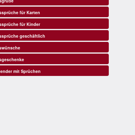
sgrüße
sprüche für Karten
sprüche für Kinder
sprüche geschäftlich
swünsche
sgeschenke
ender mit Sprüchen