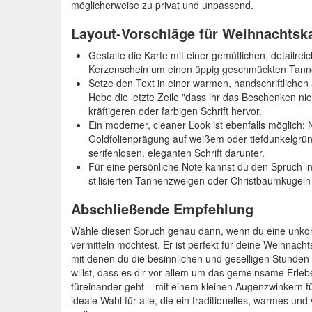
möglicherweise zu privat und unpassend.
Layout-Vorschläge für Weihnachtsk
Gestalte die Karte mit einer gemütlichen, detailreich
Kerzenschein um einen üppig geschmückten Tann
Setze den Text in einer warmen, handschriftlichen S
Hebe die letzte Zeile "dass ihr das Beschenken nicht
kräftigeren oder farbigen Schrift hervor.
Ein moderner, cleaner Look ist ebenfalls möglich:
Goldfolienprägung auf weißem oder tiefdunkelgrün
serifenlosen, eleganten Schrift darunter.
Für eine persönliche Note kannst du den Spruch in
stilisierten Tannenzweigen oder Christbaumkugeln 
Abschließende Empfehlung
Wähle diesen Spruch genau dann, wenn du eine unkomp
vermitteln möchtest. Er ist perfekt für deine Weihnach
mit denen du die besinnlichen und geselligen Stunden 
willst, dass es dir vor allem um das gemeinsame Erle
füreinander geht – mit einem kleinen Augenzwinkern f
ideale Wahl für alle, die ein traditionelles, warmes un