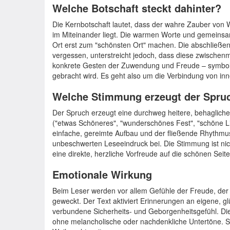
Welche Botschaft steckt dahinter?
Die Kernbotschaft lautet, dass der wahre Zauber von 
im Miteinander liegt. Die warmen Worte und gemeinsam
Ort erst zum "schönsten Ort" machen. Die abschließe
vergessen, unterstreicht jedoch, dass diese zwische
konkrete Gesten der Zuwendung und Freude – symbol
gebracht wird. Es geht also um die Verbindung von in
Welche Stimmung erzeugt der Spru
Der Spruch erzeugt eine durchweg heitere, behagliche
("etwas Schöneres", "wunderschönes Fest", "schöne Lie
einfache, gereimte Aufbau und der fließende Rhythmus
unbeschwerten Leseeindruck bei. Die Stimmung ist nicht
eine direkte, herzliche Vorfreude auf die schönen Seit
Emotionale Wirkung
Beim Leser werden vor allem Gefühle der Freude, der
geweckt. Der Text aktiviert Erinnerungen an eigene, g
verbundene Sicherheits- und Geborgenheitsgefühl. Di
ohne melancholische oder nachdenkliche Untertöne. Si