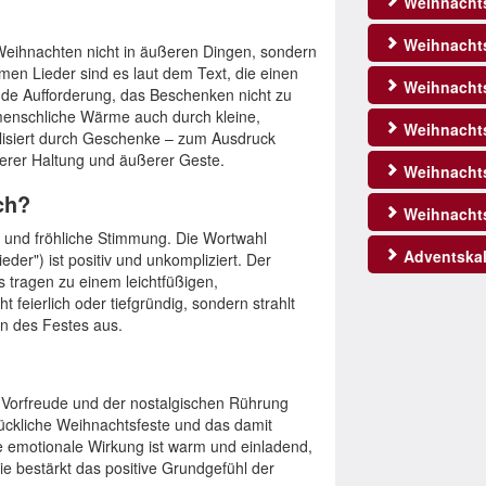
Weihnacht
Weihnachts
Weihnachten nicht in äußeren Dingen, sondern
en Lieder sind es laut dem Text, die einen
Weihnachts
nde Aufforderung, das Beschenken nicht zu
nmenschliche Wärme auch durch kleine,
Weihnachts
isiert durch Geschenke – zum Ausdruck
nerer Haltung und äußerer Geste.
Weihnacht
ch?
Weihnacht
 und fröhliche Stimmung. Die Wortwahl
Adventskal
der") ist positiv und unkompliziert. Der
 tragen zu einem leichtfüßigen,
 feierlich oder tiefgründig, sondern strahlt
en des Festes aus.
 Vorfreude und der nostalgischen Rührung
lückliche Weihnachtsfeste und das damit
e emotionale Wirkung ist warm und einladend,
e bestärkt das positive Grundgefühl der