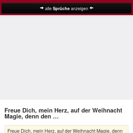
alle
Sprüche
anzeigen
Weihnachtssprüche
Adventssprüche
Besinnliche Weihnachtssprüche
Frohe Weihnachten Sprüche
Kurze Weihnachtssprüche
Lustige Weihnachtssprüche
Neujahrssprüche
Suche
Nikolaus Sprüche
Freue Dich, mein Herz, auf der Weihnacht
Magie, denn den …
Schöne Weihnachtssprüche
Freue Dich, mein Herz, auf der Weihnacht Magie, denn
Weihnachtsgedichte