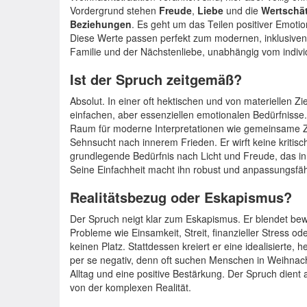
Vordergrund stehen
Freude
,
Liebe
und die
Wertschä
Beziehungen
. Es geht um das Teilen positiver Emot
Diese Werte passen perfekt zum modernen, inklusiven
Familie und der Nächstenliebe, unabhängig vom indivi
Ist der Spruch zeitgemäß?
Absolut. In einer oft hektischen und von materiellen Z
einfachen, aber essenziellen emotionalen Bedürfnisse. 
Raum für moderne Interpretationen wie gemeinsame Ze
Sehnsucht nach innerem Frieden. Er wirft keine kritis
grundlegende Bedürfnis nach Licht und Freude, das in 
Seine Einfachheit macht ihn robust und anpassungsfäh
Realitätsbezug oder Eskapismus?
Der Spruch neigt klar zum Eskapismus. Er blendet bewu
Probleme wie Einsamkeit, Streit, finanzieller Stress o
keinen Platz. Stattdessen kreiert er eine idealisierte, 
per se negativ, denn oft suchen Menschen in Weihna
Alltag und eine positive Bestärkung. Der Spruch dient a
von der komplexen Realität.