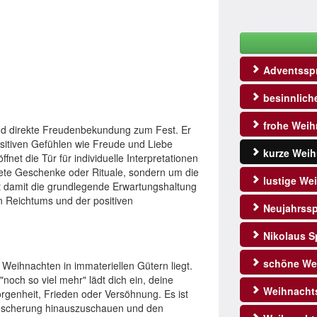
Adventssp
besinnlich
frohe Weih
nd direkte Freudenbekundung zum Fest. Er
sitiven Gefühlen wie Freude und Liebe
kurze Weih
fnet die Tür für individuelle Interpretationen
ete Geschenke oder Rituale, sondern um die
lustige We
t damit die grundlegende Erwartungshaltung
n Reichtums und der positiven
Neujahrss
Nikolaus S
schöne We
 Weihnachten in immateriellen Gütern liegt.
och so viel mehr" lädt dich ein, deine
Weihnacht
rgenheit, Frieden oder Versöhnung. Es ist
 Bescherung hinauszuschauen und den