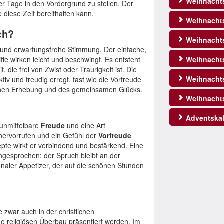
Weihnacht
 Tage in den Vordergrund zu stellen. Der
 diese Zeit bereithalten kann.
Weihnachts
ch?
Weihnachts
e und erwartungsfrohe Stimmung. Der einfache,
fe wirken leicht und beschwingt. Es entsteht
Weihnachts
, die frei von Zwist oder Traurigkeit ist. Die
Weihnacht
iv und freudig erregt, fast wie die Vorfreude
meinen Erhebung und des gemeinsamen Glücks.
Weihnacht
Adventskal
 unmittelbare
Freude
und eine Art
hervorrufen und ein Gefühl der
Vorfreude
pte wirkt er verbindend und bestärkend. Eine
ngesprochen; der Spruch bleibt an der
ionaler Appetizer, der auf die schönen Stunden
 zwar auch in der christlichen
hne religiösen Überbau präsentiert werden. Im