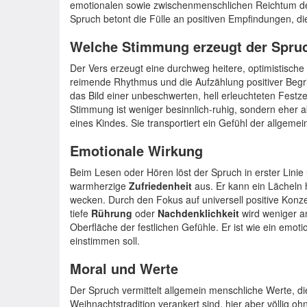
emotionalen sowie zwischenmenschlichen Reichtum der
Spruch betont die Fülle an positiven Empfindungen, die
Welche Stimmung erzeugt der Spru
Der Vers erzeugt eine durchweg heitere, optimistisch
reimende Rhythmus und die Aufzählung positiver Begrif
das Bild einer unbeschwerten, hell erleuchteten Festzeit
Stimmung ist weniger besinnlich-ruhig, sondern eher akt
eines Kindes. Sie transportiert ein Gefühl der allge
Emotionale Wirkung
Beim Lesen oder Hören löst der Spruch in erster Linie
warmherzige
Zufriedenheit
aus. Er kann ein Lächeln 
wecken. Durch den Fokus auf universell positive Konze
tiefe
Rührung
oder
Nachdenklichkeit
wird weniger a
Oberfläche der festlichen Gefühle. Er ist wie ein emot
einstimmen soll.
Moral und Werte
Der Spruch vermittelt allgemein menschliche Werte, die
Weihnachtstradition verankert sind, hier aber völlig o