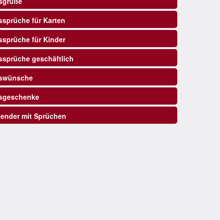
sgrüße
sprüche für Karten
sprüche für Kinder
sprüche geschäftlich
swünsche
sgeschenke
ender mit Sprüchen