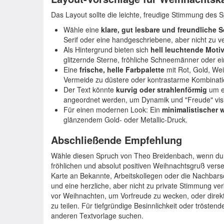
Das Layout sollte die leichte, freudige Stimmung des 
Wähle eine
klare, gut lesbare und freundliche Sc
Serif oder eine handgeschriebene, aber nicht zu ve
Als Hintergrund bieten sich
hell leuchtende Moti
glitzernde Sterne, fröhliche Schneemänner oder 
Eine
frische, helle Farbpalette
mit Rot, Gold, Wei
Vermeide zu düstere oder kontrastarme Kombinati
Der Text könnte
kurvig oder strahlenförmig
um ei
angeordnet werden, um Dynamik und "Freude" vis
Für einen modernen Look: Ein
minimalistischer 
glänzendem Gold- oder Metallic-Druck.
Abschließende Empfehlung
Wähle diesen Spruch von Theo Breidenbach, wenn du e
fröhlichen und absolut positiven Weihnachtsgruß versen
Karte an Bekannte, Arbeitskollegen oder die Nachbarsch
und eine herzliche, aber nicht zu private Stimmung ve
vor Weihnachten, um Vorfreude zu wecken, oder direkt
zu teilen. Für tiefgründige Besinnlichkeit oder trösten
anderen Textvorlage suchen.