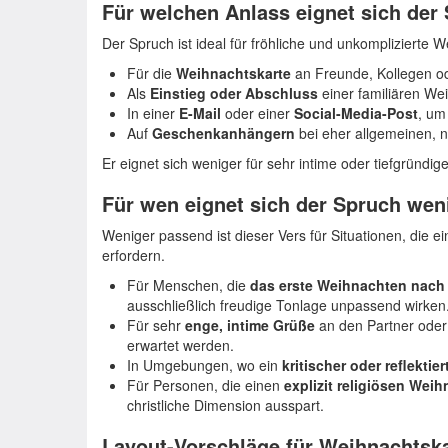
Für welchen Anlass eignet sich der
Der Spruch ist ideal für fröhliche und unkomplizierte 
Für die
Weihnachtskarte
an Freunde, Kollegen od
Als
Einstieg oder Abschluss
einer familiären We
In einer
E-Mail
oder einer
Social-Media-Post
, um
Auf
Geschenkanhängern
bei eher allgemeinen, 
Er eignet sich weniger für sehr intime oder tiefgründig
Für wen eignet sich der Spruch wen
Weniger passend ist dieser Vers für Situationen, die e
erfordern.
Für Menschen, die
das erste Weihnachten nach
ausschließlich freudige Tonlage unpassend wirken
Für sehr
enge, intime Grüße
an den Partner oder 
erwartet werden.
In Umgebungen, wo ein
kritischer oder reflektier
Für Personen, die einen
explizit religiösen Wei
christliche Dimension ausspart.
Layout-Vorschläge für Weihnachtsk