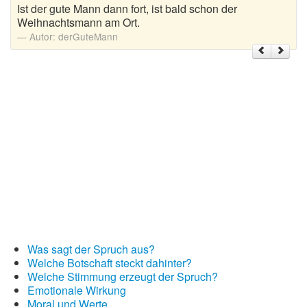
Ist der gute Mann dann fort, ist bald schon der
Weihnachtsmann am Ort.
Weihnachtsgrüße
Autor:
derGuteMann
Weihnachtssprüche für Karten
Weihnachtssprüche für Kinder
Weihnachtssprüche geschäftlich
Weihnachtswünsche
Adventskalender mit Sprüchen
Was sagt der Spruch aus?
Welche Botschaft steckt dahinter?
Welche Stimmung erzeugt der Spruch?
Emotionale Wirkung
Moral und Werte