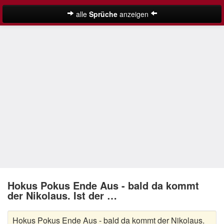
alle
Sprüche
anzeigen
Weihnachtssprüche
Adventssprüche
Besinnliche Weihnachtssprüche
Frohe Weihnachten Sprüche
Kurze Weihnachtssprüche
Lustige Weihnachtssprüche
Neujahrssprüche
Suche
Nikolaus Sprüche
Hokus Pokus Ende Aus - bald da kommt
der Nikolaus. Ist der …
Schöne Weihnachtssprüche
Hokus Pokus Ende Aus - bald da kommt der Nikolaus.
Weihnachtsgedichte