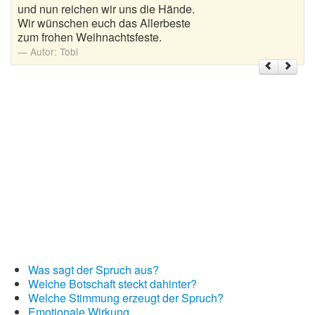
und nun reichen wir uns die Hände.
Wir wünschen euch das Allerbeste
Weihnachtsgrüße
zum frohen Weihnachtsfeste.
Autor:
Tobi
Weihnachtssprüche für Karten
Weihnachtssprüche für Kinder
Weihnachtssprüche geschäftlich
Weihnachtswünsche
Adventskalender mit Sprüchen
Was sagt der Spruch aus?
Welche Botschaft steckt dahinter?
Welche Stimmung erzeugt der Spruch?
Emotionale Wirkung