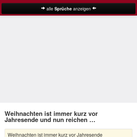
alle
Sprüche
anzeigen
Weihnachtssprüche
Adventssprüche
Besinnliche Weihnachtssprüche
Frohe Weihnachten Sprüche
Kurze Weihnachtssprüche
Lustige Weihnachtssprüche
Neujahrssprüche
Suche
Nikolaus Sprüche
Weihnachten ist immer kurz vor
Jahresende und nun reichen …
Schöne Weihnachtssprüche
Weihnachten ist immer kurz vor Jahresende
Weihnachtsgedichte