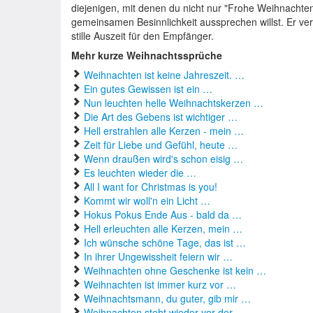
diejenigen, mit denen du nicht nur "Frohe Weihnachte
gemeinsamen Besinnlichkeit aussprechen willst. Er verw
stille Auszeit für den Empfänger.
Mehr kurze Weihnachtssprüche
Weihnachten ist keine Jahreszeit. …
Ein gutes Gewissen ist ein …
Nun leuchten helle Weihnachtskerzen …
Die Art des Gebens ist wichtiger …
Hell erstrahlen alle Kerzen - mein …
Zeit für Liebe und Gefühl, heute …
Wenn draußen wird's schon eisig …
Es leuchten wieder die …
All I want for Christmas is you!
Kommt wir woll'n ein Licht …
Hokus Pokus Ende Aus - bald da …
Hell erleuchten alle Kerzen, mein …
Ich wünsche schöne Tage, das ist …
In ihrer Ungewissheit feiern wir …
Weihnachten ohne Geschenke ist kein …
Weihnachten ist immer kurz vor …
Weihnachtsmann, du guter, gib mir …
Weihnachten steht wieder vor der …