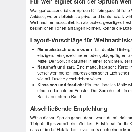
Für wen eignet sich der Spruch wen
Weniger passend ist der Spruch für rein geschäftliche
Anlässe, wo er vielleicht zu privat und kontemplativ w
Weihnachten ausschließlich als lautes, geselliges Fest 
besinnlichen Tönen anfangen können, könnte die Botsc
Layout-Vorschläge für Weihnachtsk
Minimalistisch und modern:
Ein dunkler Hintergr
einzigen, fein gezeichneten oder goldgeprägten St
Mitte. Der Spruch darunter in einer schlichten, seri
Naturhaft und zart:
Eine matte, haptische Karte in
verschwommener, impressionistischer Lichtschein hi
wie mit Tusche geschrieben wirken.
Klassisch und festlich:
Ein traditionelles Motiv w
einem erleuchteten Fenster. Der Spruch steht in e
Band am unteren Rand.
Abschließende Empfehlung
Wähle diesen Spruch genau dann, wenn du mit deine
Tiefgründiges vermitteln möchtest. Er ist ideal für di
dass er in der Hektik des Dezembers nach einem Mom