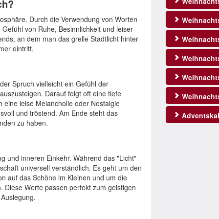
Weihnacht
ch?
tmosphäre. Durch die Verwendung von Worten
Weihnachts
ein Gefühl von Ruhe, Besinnlichkeit und leiser
nds, an dem man das grelle Stadtlicht hinter
Weihnachts
er eintritt.
Weihnachts
Weihnacht
der Spruch vielleicht ein Gefühl der
auszusteigen. Darauf folgt oft eine tiefe
Weihnacht
 eine leise Melancholie oder Nostalgie
gsvoll und tröstend. Am Ende steht das
Adventskal
unden zu haben.
ng und inneren Einkehr. Während das "Licht"
tschaft universell verständlich. Es geht um den
tion auf das Schöne im Kleinen und um die
. Diese Werte passen perfekt zum geistigen
 Auslegung.