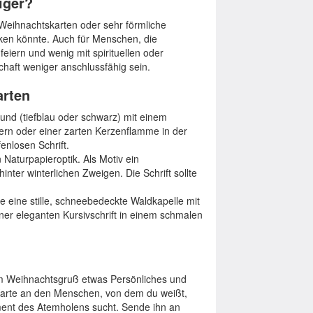
iger?
 Weihnachtskarten oder sehr förmliche
irken könnte. Auch für Menschen, die
feiern und wenig mit spirituellen oder
haft weniger anschlussfähig sein.
arten
und (tiefblau oder schwarz) mit einem
ern oder einer zarten Kerzenflamme in der
fenlosen Schrift.
 Naturpapieroptik. Als Motiv ein
nter winterlichen Zweigen. Die Schrift sollte
ie eine stille, schneebedeckte Waldkapelle mit
iner eleganten Kursivschrift in einem schmalen
m Weihnachtsgruß etwas Persönliches und
e Karte an den Menschen, von dem du weißt,
ent des Atemholens sucht. Sende ihn an