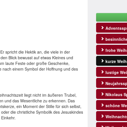
Adventssp
besinnlich
frohe Weih
r spricht die Hektik an, die viele in der
t den Blick bewusst auf etwas Kleines und
kurze Weih
ht um laute Feste oder große Geschenke,
e nach einem Symbol der Hoffnung und des
lustige We
Neujahrss
Nikolaus S
ihnachtszeit liegt nicht im äußeren Trubel,
en und das Wesentliche zu erkennen. Das
schöne We
htskerze, ein Moment der Stille für sich selbst,
oder die christliche Symbolik des Jesuskindes
Weihnacht
n Einkehr.