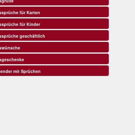
sgrüße
sprüche für Karten
sprüche für Kinder
sprüche geschäftlich
swünsche
sgeschenke
ender mit Sprüchen