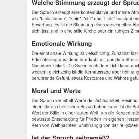
Welche Stimmung erzeugt der Spru
Der Spruch erzeugt eine kontemplative und intime A
wie "bleib stehen", "klein", "still" und "Licht" entsteht 
Erwartung. Es ist die Stimmung eines verschneiten Abe
sich lässt und in eine stille Kirche oder ein ruhiges Zimm
Emotionale Wirkung
Die emotionale Wirkung ist vielschichtig. Zunächst löst 
Erleichterung aus, denn er erlaubt dir, aus dem Stress 
Nachdenklichkeit. Die Suche nach dem Licht kann auch
wecken, gleichzeitig ist die Kernaussage aber hoffnun
berührende Gefühl, etwas Kostbares und Wahres gef
Moral und Werte
Der Spruch vermittelt Werte der Achtsamkeit, Besinnu
einen klaren christlichen Bezug haben kann, ist die Bo
Wert der Stille in einer lauten Welt, um die Konzentra
bewusste Entscheidung für Frieden im eigenen Herzen
Kern von Weihnachten, unabhängig von der religiösen
Ist der Spruch zeitgemäß?