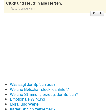
Glück und Freud' in alle Herzen.
Autor:
unbekannt
Weihnachtsgrüße
Weihnachtssprüche für Karten
Weihnachtssprüche für Kinder
Weihnachtssprüche geschäftlich
Weihnachtswünsche
Adventskalender mit Sprüchen
Was sagt der Spruch aus?
Welche Botschaft steckt dahinter?
Welche Stimmung erzeugt der Spruch?
Emotionale Wirkung
Moral und Werte
Ist der Spruch zeitgemäß?