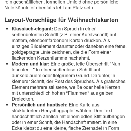
rein geschäftlichen, formellen Umfeld ohne persönliche
Note könnte er ebenfalls fehl am Platz sein.
Layout-Vorschläge für Weihnachtskarten
Klassisch-elegant:
Den Spruch in einer
serifenbetonten Schrift (z.B. einer Kursivschrift) auf
mattem, elfenbeinfarbenem Karton drucken. Als
einziges Bildelement darunter oder daneben eine feine,
goldgeprägte Linie zeichnen, die die Form einer
flackernden Kerzenflamme nachahmt.
Modern und klar:
Eine große, fette Überschrift "Nun
leuchten..." in einer serifenlosen Schrift auf
dunkelblauem oder tiefgrünem Grund. Darunter, in
kleinerer Schrift, der Rest des Spruches. Als grafisches
Element mehrere stilisierte, weiße oder helle Kerzen
mit unterschiedlich hohen "Flammen" aus gelben
Dreiecken.
Persönlich und haptisch:
Eine Karte aus
strukturiertem Recyclingpapier wählen. Den Text
handschriftlich ähnlich mit einem edlen Stift aufbringen
oder in einer Schrift, die Handschrift imitiert. In eine
Ecke klebst du eine kleine, flache Ziernadel in Form