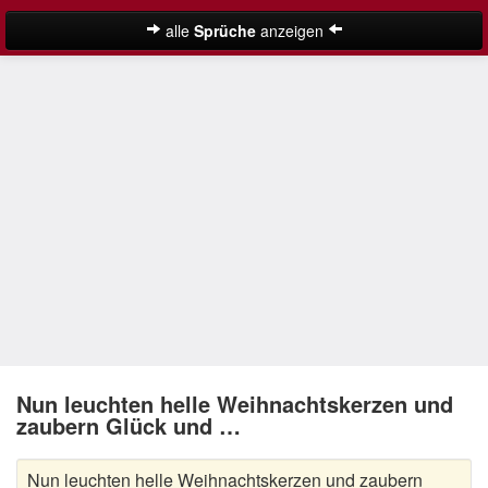
alle
Sprüche
anzeigen
Weihnachtssprüche
Adventssprüche
Besinnliche Weihnachtssprüche
Frohe Weihnachten Sprüche
Kurze Weihnachtssprüche
Lustige Weihnachtssprüche
Neujahrssprüche
Suche
Nikolaus Sprüche
Nun leuchten helle Weihnachtskerzen und
zaubern Glück und …
Schöne Weihnachtssprüche
Nun leuchten helle Weihnachtskerzen und zaubern
Weihnachtsgedichte