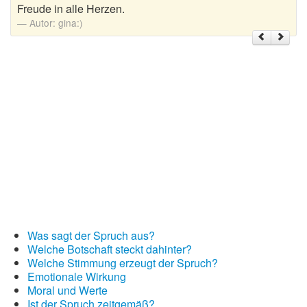
Freude in alle Herzen.
Autor:
gina:)
Weihnachtsgrüße
Weihnachtssprüche für Karten
Weihnachtssprüche für Kinder
Weihnachtssprüche geschäftlich
Weihnachtswünsche
Adventskalender mit Sprüchen
Was sagt der Spruch aus?
Welche Botschaft steckt dahinter?
Welche Stimmung erzeugt der Spruch?
Emotionale Wirkung
Moral und Werte
Ist der Spruch zeitgemäß?