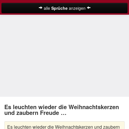
alle
Sprüche
anzeigen
Weihnachtssprüche
Adventssprüche
Besinnliche Weihnachtssprüche
Frohe Weihnachten Sprüche
Kurze Weihnachtssprüche
Lustige Weihnachtssprüche
Neujahrssprüche
Suche
Nikolaus Sprüche
Es leuchten wieder die Weihnachtskerzen
und zaubern Freude …
Schöne Weihnachtssprüche
Es leuchten wieder die Weihnachtskerzen und zaubern
Weihnachtsgedichte