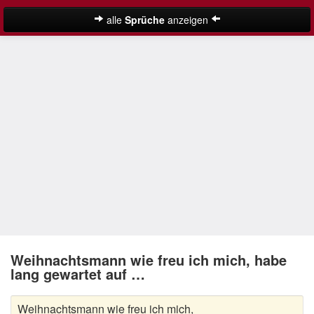
alle
Sprüche
anzeigen
Weihnachtssprüche
Adventssprüche
Besinnliche Weihnachtssprüche
Frohe Weihnachten Sprüche
Kurze Weihnachtssprüche
Lustige Weihnachtssprüche
Neujahrssprüche
Suche
Nikolaus Sprüche
Weihnachtsmann wie freu ich mich, habe
lang gewartet auf …
Schöne Weihnachtssprüche
Weihnachtsmann wie freu ich mich,
Weihnachtsgedichte