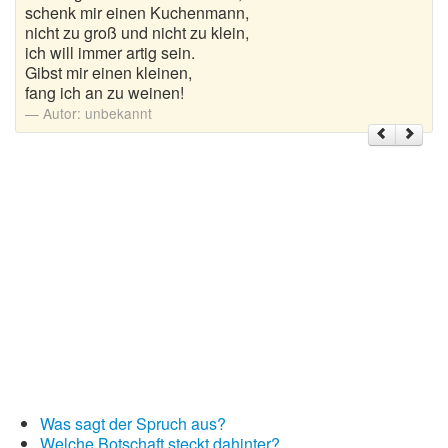
schenk mir einen Kuchenmann,
nicht zu groß und nicht zu klein,
Weihnachtsgrüße
ich will immer artig sein.
Gibst mir einen kleinen,
Weihnachtssprüche für Karten
fang ich an zu weinen!
Autor:
unbekannt
Weihnachtssprüche für Kinder
Weihnachtssprüche geschäftlich
Weihnachtswünsche
Adventskalender mit Sprüchen
Was sagt der Spruch aus?
Welche Botschaft steckt dahinter?