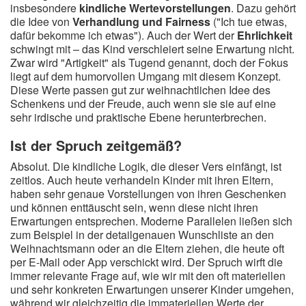
insbesondere
kindliche Wertevorstellungen
. Dazu gehört
die Idee von
Verhandlung und Fairness
("Ich tue etwas,
dafür bekomme ich etwas"). Auch der Wert der
Ehrlichkeit
schwingt mit – das Kind verschleiert seine Erwartung nicht.
Zwar wird "Artigkeit" als Tugend genannt, doch der Fokus
liegt auf dem humorvollen Umgang mit diesem Konzept.
Diese Werte passen gut zur weihnachtlichen Idee des
Schenkens und der Freude, auch wenn sie sie auf eine
sehr irdische und praktische Ebene herunterbrechen.
Ist der Spruch zeitgemäß?
Absolut. Die kindliche Logik, die dieser Vers einfängt, ist
zeitlos. Auch heute verhandeln Kinder mit ihren Eltern,
haben sehr genaue Vorstellungen von ihren Geschenken
und können enttäuscht sein, wenn diese nicht ihren
Erwartungen entsprechen. Moderne Parallelen ließen sich
zum Beispiel in der detailgenauen Wunschliste an den
Weihnachtsmann oder an die Eltern ziehen, die heute oft
per E-Mail oder App verschickt wird. Der Spruch wirft die
immer relevante Frage auf, wie wir mit den oft materiellen
und sehr konkreten Erwartungen unserer Kinder umgehen,
während wir gleichzeitig die immateriellen Werte der