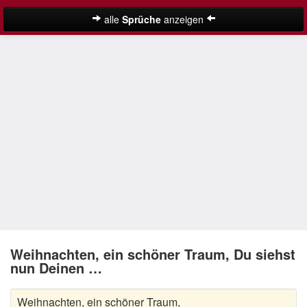
alle
Sprüche
anzeigen
Weihnachtssprüche
Adventssprüche
Besinnliche Weihnachtssprüche
Frohe Weihnachten Sprüche
Kurze Weihnachtssprüche
Lustige Weihnachtssprüche
Neujahrssprüche
Suche
Nikolaus Sprüche
Weihnachten, ein schöner Traum, Du siehst
nun Deinen …
Schöne Weihnachtssprüche
Weihnachten, ein schöner Traum,
Weihnachtsgedichte