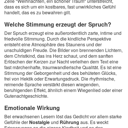
Zeile "Weihnachten, ein schöner Traum" unterstreicht,
dass es sich um ein kostbares, fast unwirkliches Gefühl
handelt, das es zu bewahren gilt.
Welche Stimmung erzeugt der Spruch?
Der Spruch erzeugt eine außerordentlich zarte, intime und
friedvolle Stimmung. Durch die kindliche Perspektive
entsteht eine Atmosphäre des Staunens und der
unschuldigen Freude. Die Bilder von brennenden Lichtern,
dem Christkind, das ins Herz schaut, und dem sanften
Erlöschen der Kerzen zur Nacht verleihen dem Text eine
fast märchenhafte, traumwandlerische Qualität. Es ist eine
Stimmung der Geborgenheit und des behüteten Glücks,
frei von Hektik oder Erwartungsdruck. Die rhythmische,
reimende Sprache verstärkt diesen wiegenden,
beruhigenden Effekt, ähnlich einem Wiegenlied oder einer
Gutenachtgeschichte.
Emotionale Wirkung
Bei erwachsenen Lesern löst das Gedicht vor allem starke
Gefühle der
Nostalgie
und
Rührung
aus. Es weckt
Erinnerungen an die eigene Kindheit und an den