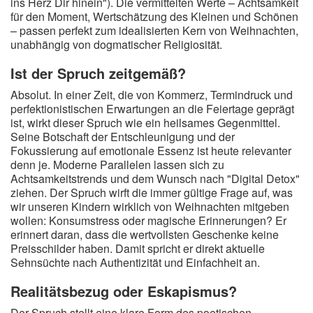
ins Herz Dir hinein"). Die vermittelten Werte – Achtsamkeit
für den Moment, Wertschätzung des Kleinen und Schönen
– passen perfekt zum idealisierten Kern von Weihnachten,
unabhängig von dogmatischer Religiosität.
Ist der Spruch zeitgemäß?
Absolut. In einer Zeit, die von Kommerz, Termindruck und
perfektionistischen Erwartungen an die Feiertage geprägt
ist, wirkt dieser Spruch wie ein heilsames Gegenmittel.
Seine Botschaft der Entschleunigung und der
Fokussierung auf emotionale Essenz ist heute relevanter
denn je. Moderne Parallelen lassen sich zu
Achtsamkeitstrends und dem Wunsch nach "Digital Detox"
ziehen. Der Spruch wirft die immer gültige Frage auf, was
wir unseren Kindern wirklich von Weihnachten mitgeben
wollen: Konsumstress oder magische Erinnerungen? Er
erinnert daran, dass die wertvollsten Geschenke keine
Preisschilder haben. Damit spricht er direkt aktuelle
Sehnsüchte nach Authentizität und Einfachheit an.
Realitätsbezug oder Eskapismus?
Der Spruch stellt eine klare Form des poetischen