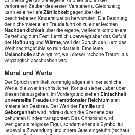
verlorenen Zauber des ersten Verstehens. Gleichzeitig
kann es eine tiefe
Zärtlichkeit
gegenüber der
beschriebenen Kindersituation hervorrufen. Die Betonung
der nicht-materiellen Freude führt oft zu einer leichten
Nachdenklichkeit
über die eigene, vielleicht komplexere
Beziehung zum Fest. Letztlich überwiegt aber das Gefühl
der
Hoffnung
und
Wärme
, weil der Spruch den Kern des
Weihnachtsgefühls so rein darstellt. Eine leise
Melancholie
schwingt mit, weil dieser "schöne Traum" als
vergänglich beschrieben wird.
Moral und Werte
Der Spruch vermittelt vorrangig allgemein menschliche
Werte, die zwar im christlichen Kontext stehen, aber über
diesen hinausgehen. Im Vordergrund stehen
Einfachheit
,
unverstellte Freude
und
emotionaler Reichtum
statt
materiellen Besitzes. Der Wert der
Familie
und
Geborgenheit
wird indirekt durch die Szenerie des
behüteten Kindes transportiert. Das Christkind wird
weniger als religiöse Figur, sondern eher als Symbol für
liebevolle Zuwendung und innere Güte eingeführt ("schaut