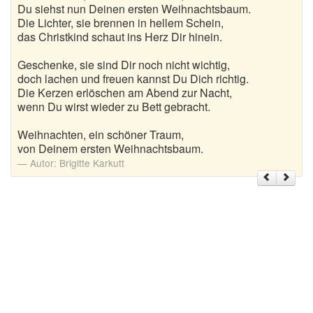
Du siehst nun Deinen ersten Weihnachtsbaum.
Die Lichter, sie brennen in hellem Schein,
Weihnachtsgrüße
das Christkind schaut ins Herz Dir hinein.
Weihnachtssprüche für Karten
Geschenke, sie sind Dir noch nicht wichtig,
doch lachen und freuen kannst Du Dich richtig.
Weihnachtssprüche für Kinder
Die Kerzen erlöschen am Abend zur Nacht,
wenn Du wirst wieder zu Bett gebracht.
Weihnachtssprüche geschäftlich
Weihnachten, ein schöner Traum,
Weihnachtswünsche
von Deinem ersten Weihnachtsbaum.
Autor:
Brigitte Karkutt
Adventskalender mit Sprüchen