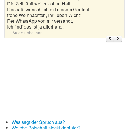
Die Zeit läuft weiter - ohne Halt.
Deshalb wünsch ich mit diesem Gedicht,
Weihnachtsgrüße
frohe Weihnachten, Ihr lieben Wicht'!
Per WhatsApp von mir versandt,
Weihnachtssprüche für Karten
Ich find' das ist ja allerhand.
Autor:
unbekannt
Weihnachtssprüche für Kinder
Weihnachtssprüche geschäftlich
Weihnachtswünsche
Adventskalender mit Sprüchen
Was sagt der Spruch aus?
Welche Botschaft steckt dahinter?