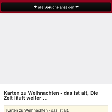
alle
Sprüche
anzeigen
Weihnachtssprüche
Adventssprüche
Besinnliche Weihnachtssprüche
Frohe Weihnachten Sprüche
Kurze Weihnachtssprüche
Lustige Weihnachtssprüche
Neujahrssprüche
Suche
Nikolaus Sprüche
Karten zu Weihnachten - das ist alt, Die
Zeit läuft weiter …
Schöne Weihnachtssprüche
Karten zu Weihnachten - das ist alt,
Weihnachtsgedichte