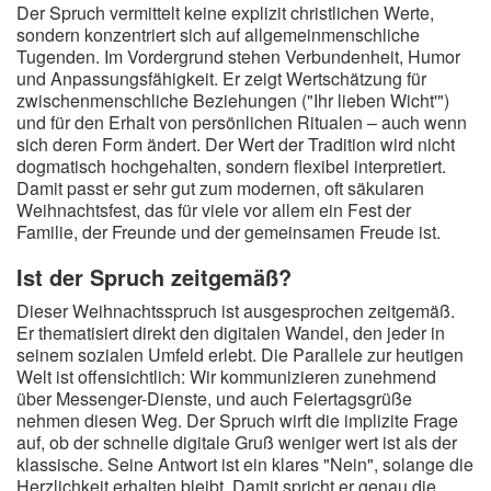
Der Spruch vermittelt keine explizit christlichen Werte,
sondern konzentriert sich auf allgemeinmenschliche
Tugenden. Im Vordergrund stehen Verbundenheit, Humor
und Anpassungsfähigkeit. Er zeigt Wertschätzung für
zwischenmenschliche Beziehungen ("Ihr lieben Wicht'")
und für den Erhalt von persönlichen Ritualen – auch wenn
sich deren Form ändert. Der Wert der Tradition wird nicht
dogmatisch hochgehalten, sondern flexibel interpretiert.
Damit passt er sehr gut zum modernen, oft säkularen
Weihnachtsfest, das für viele vor allem ein Fest der
Familie, der Freunde und der gemeinsamen Freude ist.
Ist der Spruch zeitgemäß?
Dieser Weihnachtsspruch ist ausgesprochen zeitgemäß.
Er thematisiert direkt den digitalen Wandel, den jeder in
seinem sozialen Umfeld erlebt. Die Parallele zur heutigen
Welt ist offensichtlich: Wir kommunizieren zunehmend
über Messenger-Dienste, und auch Feiertagsgrüße
nehmen diesen Weg. Der Spruch wirft die implizite Frage
auf, ob der schnelle digitale Gruß weniger wert ist als der
klassische. Seine Antwort ist ein klares "Nein", solange die
Herzlichkeit erhalten bleibt. Damit spricht er genau die