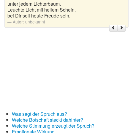
unter jedem Lichterbaum.
Leuchte Licht mit hellem Schein,
Weihnachtsgrüße
bei Dir soll heute Freude sein.
Autor:
unbekannt
Weihnachtssprüche für Karten
Weihnachtssprüche für Kinder
Weihnachtssprüche geschäftlich
Weihnachtswünsche
Adventskalender mit Sprüchen
Was sagt der Spruch aus?
Welche Botschaft steckt dahinter?
Welche Stimmung erzeugt der Spruch?
Emotionale Wirkung