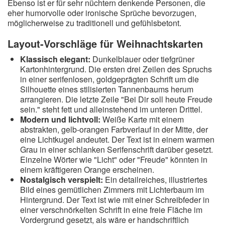
Ebenso ist er für sehr nüchtern denkende Personen, die
eher humorvolle oder ironische Sprüche bevorzugen,
möglicherweise zu traditionell und gefühlsbetont.
Layout-Vorschläge für Weihnachtskarten
Klassisch elegant:
Dunkelblauer oder tiefgrüner
Kartonhintergrund. Die ersten drei Zeilen des Spruchs
in einer serifenlosen, goldgeprägten Schrift um die
Silhouette eines stilisierten Tannenbaums herum
arrangieren. Die letzte Zeile "Bei Dir soll heute Freude
sein." steht fett und alleinstehend im unteren Drittel.
Modern und lichtvoll:
Weiße Karte mit einem
abstrakten, gelb-orangen Farbverlauf in der Mitte, der
eine Lichtkugel andeutet. Der Text ist in einem warmen
Grau in einer schlanken Serifenschrift darüber gesetzt.
Einzelne Wörter wie "Licht" oder "Freude" könnten in
einem kräftigeren Orange erscheinen.
Nostalgisch verspielt:
Ein detailreiches, illustriertes
Bild eines gemütlichen Zimmers mit Lichterbaum im
Hintergrund. Der Text ist wie mit einer Schreibfeder in
einer verschnörkelten Schrift in eine freie Fläche im
Vordergrund gesetzt, als wäre er handschriftlich