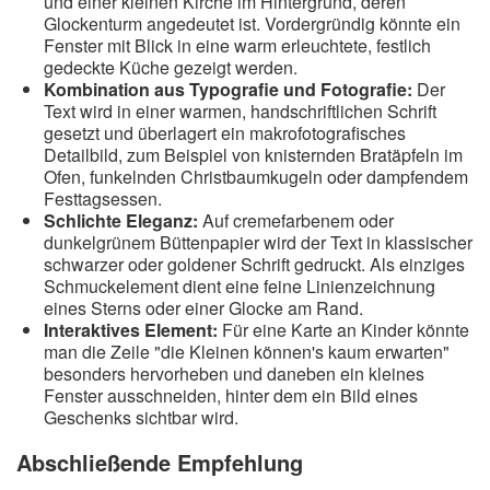
und einer kleinen Kirche im Hintergrund, deren
Glockenturm angedeutet ist. Vordergründig könnte ein
Fenster mit Blick in eine warm erleuchtete, festlich
gedeckte Küche gezeigt werden.
Kombination aus Typografie und Fotografie:
Der
Text wird in einer warmen, handschriftlichen Schrift
gesetzt und überlagert ein makrofotografisches
Detailbild, zum Beispiel von knisternden Bratäpfeln im
Ofen, funkelnden Christbaumkugeln oder dampfendem
Festtagsessen.
Schlichte Eleganz:
Auf cremefarbenem oder
dunkelgrünem Büttenpapier wird der Text in klassischer
schwarzer oder goldener Schrift gedruckt. Als einziges
Schmuckelement dient eine feine Linienzeichnung
eines Sterns oder einer Glocke am Rand.
Interaktives Element:
Für eine Karte an Kinder könnte
man die Zeile "die Kleinen können's kaum erwarten"
besonders hervorheben und daneben ein kleines
Fenster ausschneiden, hinter dem ein Bild eines
Geschenks sichtbar wird.
Abschließende Empfehlung