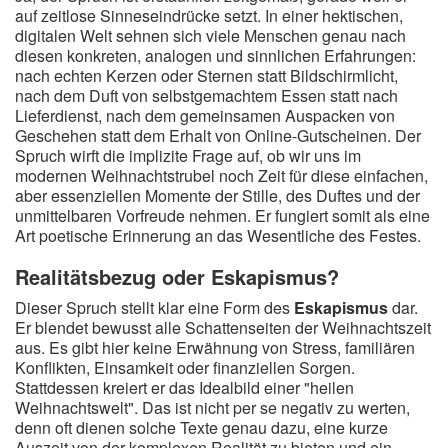
auf zeitlose Sinneseindrücke setzt. In einer hektischen,
digitalen Welt sehnen sich viele Menschen genau nach
diesen konkreten, analogen und sinnlichen Erfahrungen:
nach echten Kerzen oder Sternen statt Bildschirmlicht,
nach dem Duft von selbstgemachtem Essen statt nach
Lieferdienst, nach dem gemeinsamen Auspacken von
Geschehen statt dem Erhalt von Online-Gutscheinen. Der
Spruch wirft die implizite Frage auf, ob wir uns im
modernen Weihnachtstrubel noch Zeit für diese einfachen,
aber essenziellen Momente der Stille, des Duftes und der
unmittelbaren Vorfreude nehmen. Er fungiert somit als eine
Art poetische Erinnerung an das Wesentliche des Festes.
Realitätsbezug oder Eskapismus?
Dieser Spruch stellt klar eine Form des
Eskapismus
dar.
Er blendet bewusst alle Schattenseiten der Weihnachtszeit
aus. Es gibt hier keine Erwähnung von Stress, familiären
Konflikten, Einsamkeit oder finanziellen Sorgen.
Stattdessen kreiert er das Idealbild einer "heilen
Weihnachtswelt". Das ist nicht per se negativ zu werten,
denn oft dienen solche Texte genau dazu, eine kurze
Auszeit von der komplexen Realität zu bieten und ein