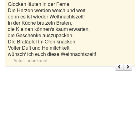
Glocken läuten in der Ferne.
Die Herzen werden weich und weit,
Weihnachtsgrüße
denn es ist wieder Weihnachtszeit!
In der Küche brutzeln Braten,
Weihnachtssprüche für Karten
die Kleinen können's kaum erwarten,
die Geschenke auszupacken.
Weihnachtssprüche für Kinder
Die Bratäpfel im Ofen knacken.
Voller Duft und Heimlichkeit,
Weihnachtssprüche geschäftlich
wünsch' ich euch diese Weihnachtszeit!
Autor:
unbekannt
Weihnachtswünsche
Adventskalender mit Sprüchen