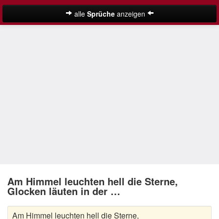
alle
Sprüche
anzeigen
Weihnachtssprüche
Adventssprüche
Besinnliche Weihnachtssprüche
Frohe Weihnachten Sprüche
Kurze Weihnachtssprüche
Lustige Weihnachtssprüche
Neujahrssprüche
Suche
Nikolaus Sprüche
Am Himmel leuchten hell die Sterne,
Glocken läuten in der …
Schöne Weihnachtssprüche
Am Himmel leuchten hell die Sterne,
Weihnachtsgedichte