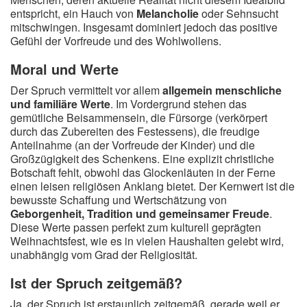
entspricht, ein Hauch von
Melancholie
oder Sehnsucht
mitschwingen. Insgesamt dominiert jedoch das positive
Gefühl der Vorfreude und des Wohlwollens.
Moral und Werte
Der Spruch vermittelt vor allem
allgemein menschliche
und familiäre Werte
. Im Vordergrund stehen das
gemütliche Beisammensein, die Fürsorge (verkörpert
durch das Zubereiten des Festessens), die freudige
Anteilnahme (an der Vorfreude der Kinder) und die
Großzügigkeit des Schenkens. Eine explizit christliche
Botschaft fehlt, obwohl das Glockenläuten in der Ferne
einen leisen religiösen Anklang bietet. Der Kernwert ist die
bewusste Schaffung und Wertschätzung von
Geborgenheit, Tradition und gemeinsamer Freude
.
Diese Werte passen perfekt zum kulturell geprägten
Weihnachtsfest, wie es in vielen Haushalten gelebt wird,
unabhängig vom Grad der Religiosität.
Ist der Spruch zeitgemäß?
Ja, der Spruch ist erstaunlich zeitgemäß, gerade weil er