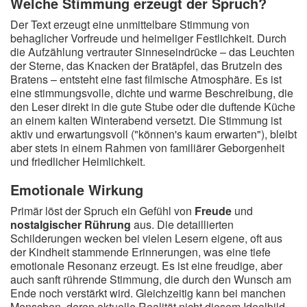
Welche Stimmung erzeugt der Spruch?
Der Text erzeugt eine unmittelbare Stimmung von
behaglicher Vorfreude und heimeliger Festlichkeit. Durch
die Aufzählung vertrauter Sinneseindrücke – das Leuchten
der Sterne, das Knacken der Bratäpfel, das Brutzeln des
Bratens – entsteht eine fast filmische Atmosphäre. Es ist
eine stimmungsvolle, dichte und warme Beschreibung, die
den Leser direkt in die gute Stube oder die duftende Küche
an einem kalten Winterabend versetzt. Die Stimmung ist
aktiv und erwartungsvoll ("können's kaum erwarten"), bleibt
aber stets in einem Rahmen von familiärer Geborgenheit
und friedlicher Heimlichkeit.
Emotionale Wirkung
Primär löst der Spruch ein Gefühl von
Freude
und
nostalgischer Rührung
aus. Die detaillierten
Schilderungen wecken bei vielen Lesern eigene, oft aus
der Kindheit stammende Erinnerungen, was eine tiefe
emotionale Resonanz erzeugt. Es ist eine freudige, aber
auch sanft rührende Stimmung, die durch den Wunsch am
Ende noch verstärkt wird. Gleichzeitig kann bei manchen
Menschen, deren aktuelle Realität nicht diesem Idealbild