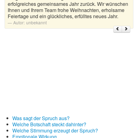
erfolgreiches gemeinsames Jahr zurück. Wir wünschen
Ihnen und Ihrem Team frohe Weihnachten, erholsame
Weihnachtsgrüße
Feiertage und ein glückliches, erfülltes neues Jahr.
Autor:
unbekannt
Weihnachtssprüche für Karten
Weihnachtssprüche für Kinder
Weihnachtssprüche geschäftlich
Weihnachtswünsche
Adventskalender mit Sprüchen
Was sagt der Spruch aus?
Welche Botschaft steckt dahinter?
Welche Stimmung erzeugt der Spruch?
Emotionale Wirkung