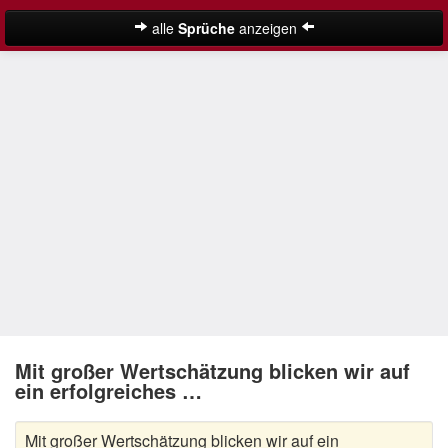
alle
Sprüche
anzeigen
Weihnachtssprüche
Adventssprüche
Besinnliche Weihnachtssprüche
Frohe Weihnachten Sprüche
Kurze Weihnachtssprüche
Lustige Weihnachtssprüche
Neujahrssprüche
Suche
Nikolaus Sprüche
Mit großer Wertschätzung blicken wir auf
ein erfolgreiches …
Schöne Weihnachtssprüche
Mit großer Wertschätzung blicken wir auf ein
Weihnachtsgedichte