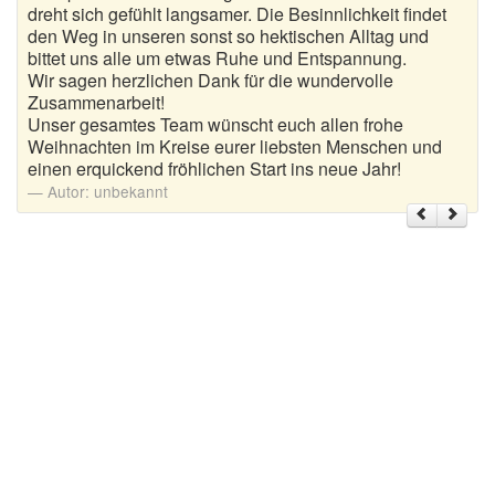
dreht sich gefühlt langsamer. Die Besinnlichkeit findet
den Weg in unseren sonst so hektischen Alltag und
Weihnachtsgrüße
bittet uns alle um etwas Ruhe und Entspannung.
Wir sagen herzlichen Dank für die wundervolle
Weihnachtssprüche für Karten
Zusammenarbeit!
Unser gesamtes Team wünscht euch allen frohe
Weihnachtssprüche für Kinder
Weihnachten im Kreise eurer liebsten Menschen und
einen erquickend fröhlichen Start ins neue Jahr!
Weihnachtssprüche geschäftlich
Autor:
unbekannt
Weihnachtswünsche
Adventskalender mit Sprüchen