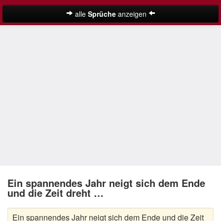
alle
Sprüche
anzeigen
Weihnachtssprüche
Adventssprüche
Besinnliche Weihnachtssprüche
Frohe Weihnachten Sprüche
Kurze Weihnachtssprüche
Lustige Weihnachtssprüche
Neujahrssprüche
Suche
Nikolaus Sprüche
Ein spannendes Jahr neigt sich dem Ende
und die Zeit dreht …
Schöne Weihnachtssprüche
Ein spannendes Jahr neigt sich dem Ende und die Zeit
Weihnachtsgedichte