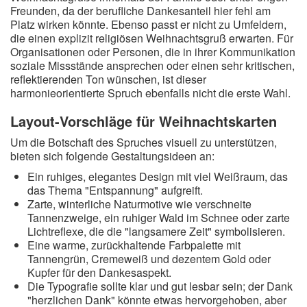
Freunden, da der berufliche Dankesanteil hier fehl am
Platz wirken könnte. Ebenso passt er nicht zu Umfeldern,
die einen explizit religiösen Weihnachtsgruß erwarten. Für
Organisationen oder Personen, die in ihrer Kommunikation
soziale Missstände ansprechen oder einen sehr kritischen,
reflektierenden Ton wünschen, ist dieser
harmonieorientierte Spruch ebenfalls nicht die erste Wahl.
Layout-Vorschläge für Weihnachtskarten
Um die Botschaft des Spruches visuell zu unterstützen,
bieten sich folgende Gestaltungsideen an:
Ein ruhiges, elegantes Design mit viel Weißraum, das
das Thema "Entspannung" aufgreift.
Zarte, winterliche Naturmotive wie verschneite
Tannenzweige, ein ruhiger Wald im Schnee oder zarte
Lichtreflexe, die die "langsamere Zeit" symbolisieren.
Eine warme, zurückhaltende Farbpalette mit
Tannengrün, Cremeweiß und dezentem Gold oder
Kupfer für den Dankesaspekt.
Die Typografie sollte klar und gut lesbar sein; der Dank
"herzlichen Dank" könnte etwas hervorgehoben, aber