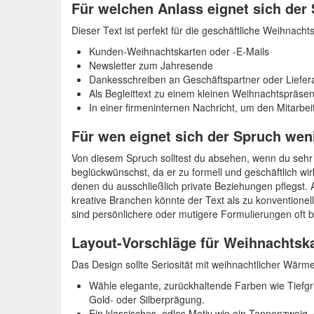
Für welchen Anlass eignet sich der
Dieser Text ist perfekt für die geschäftliche Weihnac
Kunden-Weihnachtskarten oder -E-Mails
Newsletter zum Jahresende
Dankesschreiben an Geschäftspartner oder Liefer
Als Begleittext zu einem kleinen Weihnachtspräsen
In einer firmeninternen Nachricht, um den Mitarb
Für wen eignet sich der Spruch wen
Von diesem Spruch solltest du absehen, wenn du sehr
beglückwünschst, da er zu formell und geschäftlich wir
denen du ausschließlich private Beziehungen pflegst. 
kreative Branchen könnte der Text als zu konventionel
sind persönlichere oder mutigere Formulierungen oft b
Layout-Vorschläge für Weihnachtsk
Das Design sollte Seriosität mit weihnachtlicher Wärm
Wähle elegante, zurückhaltende Farben wie Tiefgr
Gold- oder Silberprägung.
Ein klassisches, edles Motiv wie ein Tannenzweig, e