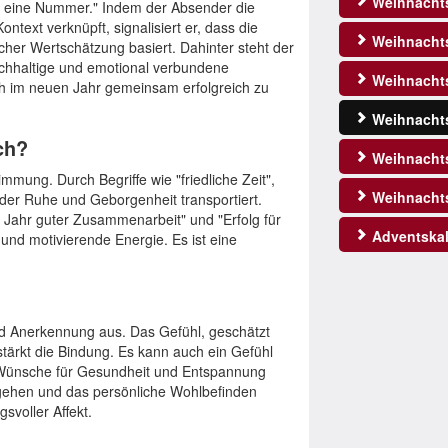
Weihnacht
nur eine Nummer." Indem der Absender die
text verknüpft, signalisiert er, dass die
Weihnachts
cher Wertschätzung basiert. Dahinter steht der
achhaltige und emotional verbundene
Weihnachts
ch im neuen Jahr gemeinsam erfolgreich zu
Weihnachts
ch?
Weihnacht
mung. Durch Begriffe wie "friedliche Zeit",
Weihnacht
 der Ruhe und Geborgenheit transportiert.
s Jahr guter Zusammenarbeit" und "Erfolg für
Adventskal
und motivierende Energie. Es ist eine
d Anerkennung aus. Das Gefühl, geschätzt
tärkt die Bindung. Es kann auch ein Gefühl
 Wünsche für Gesundheit und Entspannung
usgehen und das persönliche Wohlbefinden
svoller Affekt.