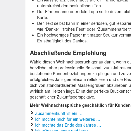
unterstreicht den besinnlichen Ton.
Der Firmenname oder dein Logo sollte dezent platz
Karte.
Der Text selbst kann in einer seriösen, gut lesbare
wie "Danke", "frohes Fest" oder "Zusammenarbeit
Ein hochwertiges Papier mit matter Struktur vermitt
Ernsthaftigkeit des Dankes.
Abschließende Empfehlung
Wähle diesen Weihnachtsspruch genau dann, wenn du 
herzliche, aber professionelle Botschaft zum Jahresen
bestehende Kundenbeziehungen zu pflegen und zu vert
erfolgreiches Jahr gemeinsam reflektieren und die Basis
dich von standardisierten Massengrüßen abzuheben und
wirklich am Herzen liegt. Er ist der perfekte Brückensc
geschäftlicher Zukunftsperspektive.
Mehr Weihnachtssprüche geschäftlich für Kunden
Zusammenkunft ist ein …
Ich möchte mich für ein weiteres …
Ich möchte das Ende des Jahres …
Ich wünsche Ihnen und Ihrer …