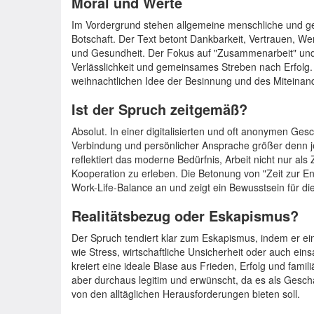
Moral und Werte
Im Vordergrund stehen allgemeine menschliche und gesc
Botschaft. Der Text betont Dankbarkeit, Vertrauen, W
und Gesundheit. Der Fokus auf "Zusammenarbeit" und "
Verlässlichkeit und gemeinsames Streben nach Erfolg.
weihnachtlichen Idee der Besinnung und des Miteinand
Ist der Spruch zeitgemäß?
Absolut. In einer digitalisierten und oft anonymen Ges
Verbindung und persönlicher Ansprache größer denn je
reflektiert das moderne Bedürfnis, Arbeit nicht nur al
Kooperation zu erleben. Die Betonung von "Zeit zur En
Work-Life-Balance an und zeigt ein Bewusstsein für di
Realitätsbezug oder Eskapismus?
Der Spruch tendiert klar zum Eskapismus, indem er ei
wie Stress, wirtschaftliche Unsicherheit oder auch e
kreiert eine ideale Blase aus Frieden, Erfolg und famil
aber durchaus legitim und erwünscht, da es als Geschä
von den alltäglichen Herausforderungen bieten soll.