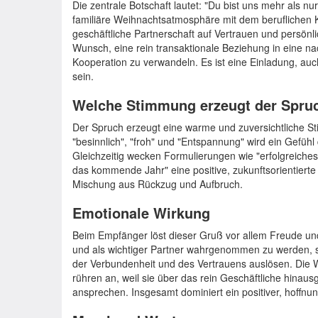
Die zentrale Botschaft lautet: "Du bist uns mehr als 
familiäre Weihnachtsatmosphäre mit dem beruflichen Kon
geschäftliche Partnerschaft auf Vertrauen und persönli
Wunsch, eine rein transaktionale Beziehung in eine n
Kooperation zu verwandeln. Es ist eine Einladung, au
sein.
Welche Stimmung erzeugt der Spru
Der Spruch erzeugt eine warme und zuversichtliche Stim
"besinnlich", "froh" und "Entspannung" wird ein Gefühl
Gleichzeitig wecken Formulierungen wie "erfolgreiche
das kommende Jahr" eine positive, zukunftsorientierte 
Mischung aus Rückzug und Aufbruch.
Emotionale Wirkung
Beim Empfänger löst dieser Gruß vor allem Freude un
und als wichtiger Partner wahrgenommen zu werden, s
der Verbundenheit und des Vertrauens auslösen. Die
rühren an, weil sie über das rein Geschäftliche hina
ansprechen. Insgesamt dominiert ein positiver, hoffnung