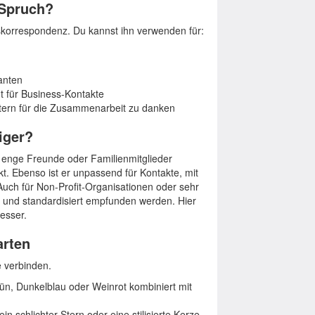
 Spruch?
htskorrespondenz. Du kannst ihn verwenden für:
anten
t für Business-Kontakte
eitern für die Zusammenarbeit zu danken
iger?
 enge Freunde oder Familienmitglieder
kt. Ebenso ist er unpassend für Kontakte, mit
Auch für Non-Profit-Organisationen oder sehr
l und standardisiert empfunden werden. Hier
esser.
arten
e verbinden.
ün, Dunkelblau oder Weinrot kombiniert mit
in schlichter Stern oder eine stilisierte Kerze