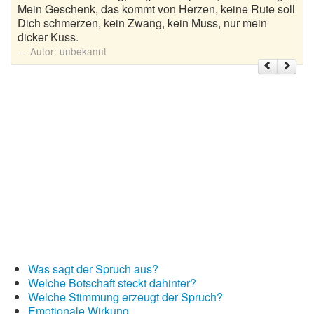
Mein Geschenk, das kommt von Herzen, keine Rute soll
Dich schmerzen, kein Zwang, kein Muss, nur mein
Weihnachtsgrüße
dicker Kuss.
Autor:
unbekannt
Weihnachtssprüche für Karten
Weihnachtssprüche für Kinder
Weihnachtssprüche geschäftlich
Weihnachtswünsche
Adventskalender mit Sprüchen
Was sagt der Spruch aus?
Welche Botschaft steckt dahinter?
Welche Stimmung erzeugt der Spruch?
Emotionale Wirkung