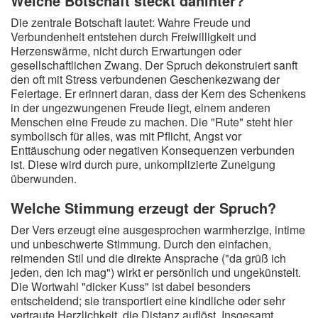
Welche Botschaft steckt dahinter?
Die zentrale Botschaft lautet: Wahre Freude und
Verbundenheit entstehen durch Freiwilligkeit und
Herzenswärme, nicht durch Erwartungen oder
gesellschaftlichen Zwang. Der Spruch dekonstruiert sanft
den oft mit Stress verbundenen Geschenkezwang der
Feiertage. Er erinnert daran, dass der Kern des Schenkens
in der ungezwungenen Freude liegt, einem anderen
Menschen eine Freude zu machen. Die "Rute" steht hier
symbolisch für alles, was mit Pflicht, Angst vor
Enttäuschung oder negativen Konsequenzen verbunden
ist. Diese wird durch pure, unkomplizierte Zuneigung
überwunden.
Welche Stimmung erzeugt der Spruch?
Der Vers erzeugt eine ausgesprochen warmherzige, intime
und unbeschwerte Stimmung. Durch den einfachen,
reimenden Stil und die direkte Ansprache ("da grüß ich
jeden, den ich mag") wirkt er persönlich und ungekünstelt.
Die Wortwahl "dicker Kuss" ist dabei besonders
entscheidend; sie transportiert eine kindliche oder sehr
vertraute Herzlichkeit, die Distanz auflöst. Insgesamt