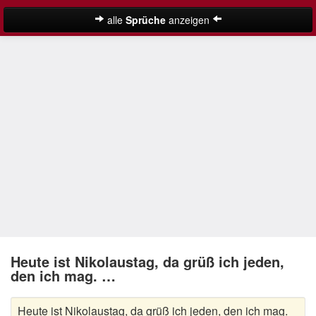
alle
Sprüche
anzeigen
Weihnachtssprüche
Adventssprüche
Besinnliche Weihnachtssprüche
Frohe Weihnachten Sprüche
Kurze Weihnachtssprüche
Lustige Weihnachtssprüche
Neujahrssprüche
Suche
Nikolaus Sprüche
Heute ist Nikolaustag, da grüß ich jeden,
den ich mag. …
Schöne Weihnachtssprüche
Heute ist Nikolaustag, da grüß ich jeden, den ich mag.
Weihnachtsgedichte