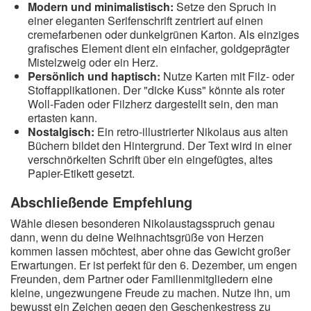
Modern und minimalistisch:
Setze den Spruch in
einer eleganten Serifenschrift zentriert auf einen
cremefarbenen oder dunkelgrünen Karton. Als einziges
grafisches Element dient ein einfacher, goldgeprägter
Mistelzweig oder ein Herz.
Persönlich und haptisch:
Nutze Karten mit Filz- oder
Stoffapplikationen. Der "dicke Kuss" könnte als roter
Woll-Faden oder Filzherz dargestellt sein, den man
ertasten kann.
Nostalgisch:
Ein retro-illustrierter Nikolaus aus alten
Büchern bildet den Hintergrund. Der Text wird in einer
verschnörkelten Schrift über ein eingefügtes, altes
Papier-Etikett gesetzt.
Abschließende Empfehlung
Wähle diesen besonderen Nikolaustagsspruch genau
dann, wenn du deine Weihnachtsgrüße von Herzen
kommen lassen möchtest, aber ohne das Gewicht großer
Erwartungen. Er ist perfekt für den 6. Dezember, um engen
Freunden, dem Partner oder Familienmitgliedern eine
kleine, ungezwungene Freude zu machen. Nutze ihn, um
bewusst ein Zeichen gegen den Geschenkestress zu