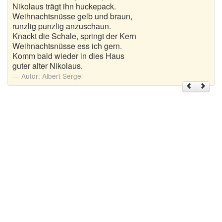
Nikolaus trägt ihn huckepack.
Weihnachtsnüsse gelb und braun,
Weihnachtsgrüße
runzlig punzlig anzuschaun.
Knackt die Schale, springt der Kern
Weihnachtssprüche für Karten
Weihnachtsnüsse ess ich gern.
Komm bald wieder in dies Haus
Weihnachtssprüche für Kinder
guter alter Nikolaus.
Autor:
Albert Sergel
Weihnachtssprüche geschäftlich
Weihnachtswünsche
Adventskalender mit Sprüchen