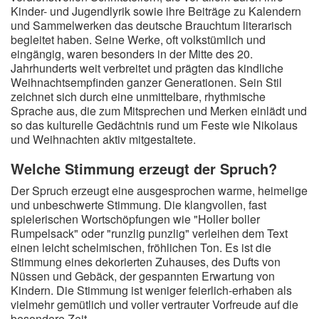
Kinder- und Jugendlyrik sowie ihre Beiträge zu Kalendern
und Sammelwerken das deutsche Brauchtum literarisch
begleitet haben. Seine Werke, oft volkstümlich und
eingängig, waren besonders in der Mitte des 20.
Jahrhunderts weit verbreitet und prägten das kindliche
Weihnachtsempfinden ganzer Generationen. Sein Stil
zeichnet sich durch eine unmittelbare, rhythmische
Sprache aus, die zum Mitsprechen und Merken einlädt und
so das kulturelle Gedächtnis rund um Feste wie Nikolaus
und Weihnachten aktiv mitgestaltete.
Welche Stimmung erzeugt der Spruch?
Der Spruch erzeugt eine ausgesprochen warme, heimelige
und unbeschwerte Stimmung. Die klangvollen, fast
spielerischen Wortschöpfungen wie "Holler boller
Rumpelsack" oder "runzlig punzlig" verleihen dem Text
einen leicht schelmischen, fröhlichen Ton. Es ist die
Stimmung eines dekorierten Zuhauses, des Dufts von
Nüssen und Gebäck, der gespannten Erwartung von
Kindern. Die Stimmung ist weniger feierlich-erhaben als
vielmehr gemütlich und voller vertrauter Vorfreude auf die
besondere Zeit.