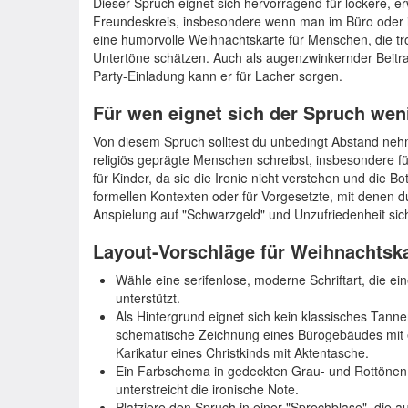
Dieser Spruch eignet sich hervorragend für lockere, 
Freundeskreis, insbesondere wenn man im Büro oder in 
eine humorvolle Weihnachtskarte für Menschen, die tr
Untertöne schätzen. Auch als augenzwinkernder Beitra
Party-Einladung kann er für Lacher sorgen.
Für wen eignet sich der Spruch wen
Von diesem Spruch solltest du unbedingt Abstand nehme
religiös geprägte Menschen schreibst, insbesondere für
für Kinder, da sie die Ironie nicht verstehen und die Bo
formellen Kontexten oder für Vorgesetzte, mit denen du
Anspielung auf "Schwarzgeld" und Unzufriedenheit sich
Layout-Vorschläge für Weihnachtsk
Wähle eine serifenlose, moderne Schriftart, die ein
unterstützt.
Als Hintergrund eignet sich kein klassisches Tanne
schematische Zeichnung eines Bürogebäudes mit e
Karikatur eines Christkinds mit Aktentasche.
Ein Farbschema in gedeckten Grau- und Rottönen 
unterstreicht die ironische Note.
Platziere den Spruch in einer "Sprechblase", die 