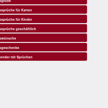
sgrüße
sprüche für Karten
sprüche für Kinder
sprüche geschäftlich
swünsche
sgeschenke
ender mit Sprüchen