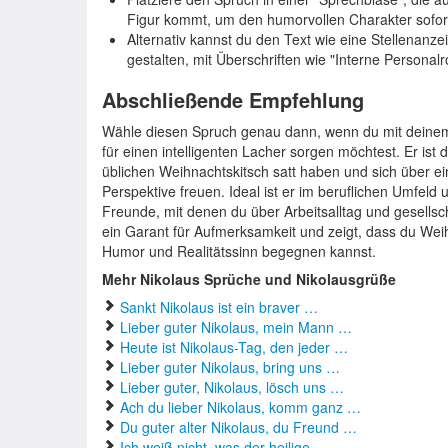
Figur kommt, um den humorvollen Charakter sofo
Alternativ kannst du den Text wie eine Stellena
gestalten, mit Überschriften wie "Interne Persona
Abschließende Empfehlung
Wähle diesen Spruch genau dann, wenn du mit deine
für einen intelligenten Lacher sorgen möchtest. Er ist
üblichen Weihnachtskitsch satt haben und sich über eine
Perspektive freuen. Ideal ist er im beruflichen Umfeld
Freunde, mit denen du über Arbeitsalltag und gesellsch
ein Garant für Aufmerksamkeit und zeigt, dass du Wei
Humor und Realitätssinn begegnen kannst.
Mehr Nikolaus Sprüche und Nikolausgrüße
Sankt Nikolaus ist ein braver …
Lieber guter Nikolaus, mein Mann …
Heute ist Nikolaus-Tag, den jeder …
Lieber guter Nikolaus, bring uns …
Lieber guter, Nikolaus, lösch uns …
Ach du lieber Nikolaus, komm ganz …
Du guter alter Nikolaus, du Freund …
Ich weiß nicht, was der heilige …