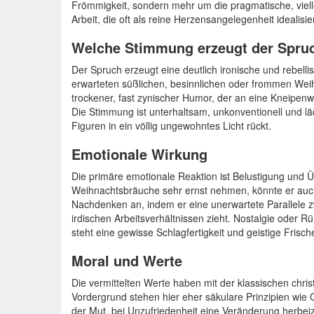
Frömmigkeit, sondern mehr um die pragmatische, viellei
Arbeit, die oft als reine Herzensangelegenheit idealisier
Welche Stimmung erzeugt der Spru
Der Spruch erzeugt eine deutlich ironische und rebelli
erwarteten süßlichen, besinnlichen oder frommen Wei
trockener, fast zynischer Humor, der an eine Kneipenw
Die Stimmung ist unterhaltsam, unkonventionell und lä
Figuren in ein völlig ungewohntes Licht rückt.
Emotionale Wirkung
Die primäre emotionale Reaktion ist Belustigung und Ü
Weihnachtsbräuche sehr ernst nehmen, könnte er auch
Nachdenken an, indem er eine unerwartete Parallele 
irdischen Arbeitsverhältnissen zieht. Nostalgie oder 
steht eine gewisse Schlagfertigkeit und geistige Frisc
Moral und Werte
Die vermittelten Werte haben mit der klassischen chri
Vordergrund stehen hier eher säkulare Prinzipien wi
der Mut, bei Unzufriedenheit eine Veränderung herbeiz