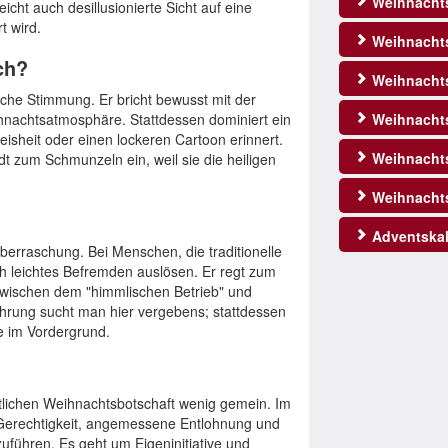
Weihnacht
cht auch desillusionierte Sicht auf eine
t wird.
Weihnachts
ch?
Weihnachts
sche Stimmung. Er bricht bewusst mit der
hnachtsatmosphäre. Stattdessen dominiert ein
Weihnachts
eisheit oder einen lockeren Cartoon erinnert.
Weihnacht
dt zum Schmunzeln ein, weil sie die heiligen
Weihnacht
Adventskal
berraschung. Bei Menschen, die traditionelle
 leichtes Befremden auslösen. Er regt zum
zwischen dem "himmlischen Betrieb" und
Rührung sucht man hier vergebens; stattdessen
he im Vordergrund.
stlichen Weihnachtsbotschaft wenig gemein. Im
e Gerechtigkeit, angemessene Entlohnung und
uführen. Es geht um Eigeninitiative und