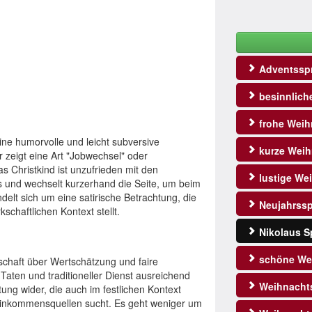
Adventssp
besinnlich
frohe Weih
ne humorvolle und leicht subversive
kurze Weih
r zeigt eine Art "Jobwechsel" oder
as Christkind ist unzufrieden mit den
lustige We
 und wechselt kurzerhand die Seite, um beim
delt sich um eine satirische Betrachtung, die
Neujahrss
schaftlichen Kontext stellt.
Nikolaus S
schöne We
schaft über Wertschätzung und faire
 Taten und traditioneller Dienst ausreichend
Weihnacht
tung wider, die auch im festlichen Kontext
inkommensquellen sucht. Es geht weniger um