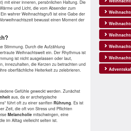
Weihnacht
 mit einer inneren, persönlichen Haltung. Die
r Wärme und Licht, die vom Absender zum
Weihnachts
Ein wahrer Weihnachtsgruß ist eine Gabe der
 Vorweihnachtszeit bewusst einen Moment der
Weihnachts
Weihnachts
ch?
Weihnacht
ige Stimmung. Durch die Aufzählung
vertraute Weihnachtswelt ein. Der Rhythmus ist
Weihnacht
immung ist nicht ausgelassen oder laut,
 ein, innezuhalten, die Kerzen zu betrachten und
Adventskal
ihre oberflächliche Heiterkeit zu zelebrieren.
hiedene Gefühle geweckt werden. Zunächst
nheit
aus, da er archetypische
s" führt oft zu einer sanften
Rührung
. Es ist
r Zeit, die oft von Stress und Pflichten
leise
Melancholie
mitschwingen, eine
 im Alltag vielleicht selten ist.