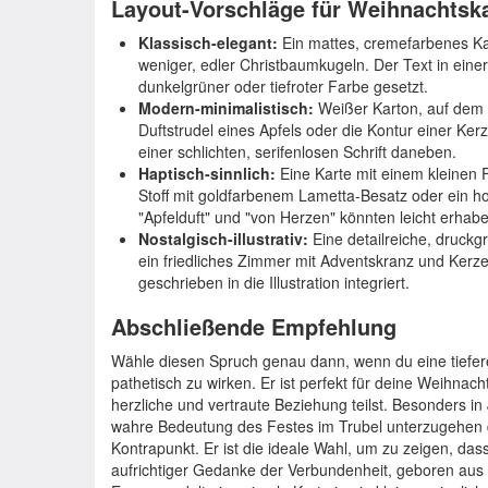
Layout-Vorschläge für Weihnachtsk
Klassisch-elegant:
Ein mattes, cremefarbenes Kar
weniger, edler Christbaumkugeln. Der Text in einer
dunkelgrüner oder tiefroter Farbe gesetzt.
Modern-minimalistisch:
Weißer Karton, auf dem n
Duftstrudel eines Apfels oder die Kontur einer Ker
einer schlichten, serifenlosen Schrift daneben.
Haptisch-sinnlich:
Eine Karte mit einem kleinen F
Stoff mit goldfarbenem Lametta-Besatz oder ein ho
"Apfelduft" und "von Herzen" könnten leicht erhabe
Nostalgisch-illustrativ:
Eine detailreiche, druckgr
ein friedliches Zimmer mit Adventskranz und Kerzen
geschrieben in die Illustration integriert.
Abschließende Empfehlung
Wähle diesen Spruch genau dann, wenn du eine tiefer
pathetisch zu wirken. Er ist perfekt für deine Weihna
herzliche und vertraute Beziehung teilst. Besonders in
wahre Bedeutung des Festes im Trubel unterzugehen d
Kontrapunkt. Er ist die ideale Wahl, um zu zeigen, das
aufrichtiger Gedanke der Verbundenheit, geboren aus 