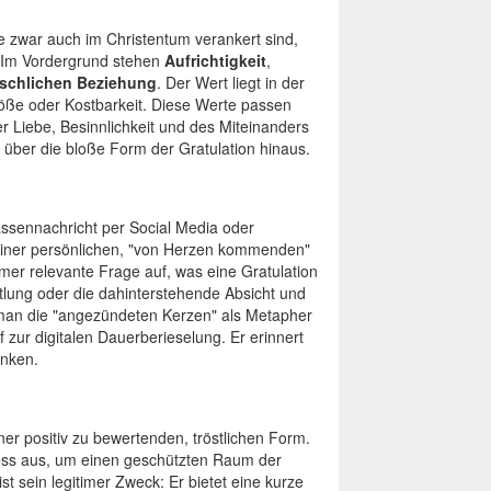
e zwar auch im Christentum verankert sind,
 Im Vordergrund stehen
Aufrichtigkeit
,
schlichen Beziehung
. Der Wert liegt in der
Größe oder Kostbarkeit. Diese Werte passen
er Liebe, Besinnlichkeit und des Miteinanders
ng über die bloße Form der Gratulation hinaus.
Massennachricht per Social Media oder
einer persönlichen, "von Herzen kommenden"
mer relevante Frage auf, was eine Gratulation
ttlung oder die dahinterstehende Absicht und
 man die "angezündeten Kerzen" als Metapher
zur digitalen Dauerberieselung. Er erinnert
enken.
ner positiv zu bewertenden, tröstlichen Form.
ess aus, um einen geschützten Raum der
ist sein legitimer Zweck: Er bietet eine kurze