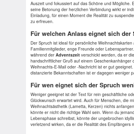
Auszeit und fokussiert auf das Schöne und Mögliche. Er
seine Betonung der herzlichen Verbindung wirkt er indi
Einladung, für einen Moment die Realität zu suspendi
zu erfreuen.
Für welchen Anlass eignet sich der
Der Spruch ist ideal für persönliche Weihnachtskarten
Familienmitglieder, enge Freunde oder Lebenspartner.
während der
Adventszeit
verschickt werden, da er die
handschriftlicher Gruß auf einem Geschenkanhänger od
Weihnachts-E-Mail oder -Nachricht ist er gut geeignet. 
distanzierte Bekanntschaften ist er dagegen weniger 
Für wen eignet sich der Spruch wen
Weniger geeignet ist der Text für rein geschäftliche od
Glückwunsch erwartet wird. Auch für Menschen, die mit 
Weihnachtsästhetik (Lametta, Kerzen) nichts anfangen
könnte er nicht die richtige Wahl sein. Wenn du jeman
Lebensphase schreibst, könnte der ungebrochen idyll
verletzend wirken, da er die Realität des Empfängers ni