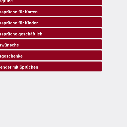
sgrüße
sprüche für Karten
sprüche für Kinder
sprüche geschäftlich
swünsche
sgeschenke
ender mit Sprüchen