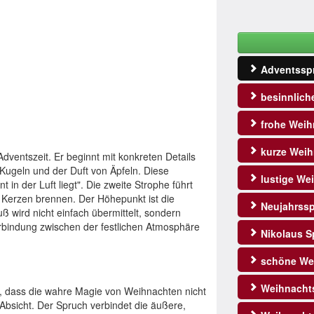
Adventssp
besinnlich
frohe Weih
kurze Weih
Adventszeit. Er beginnt mit konkreten Details
Kugeln und der Duft von Äpfeln. Diese
lustige We
 in der Luft liegt". Die zweite Strophe führt
e Kerzen brennen. Der Höhepunkt ist die
Neujahrss
 wird nicht einfach übermittelt, sondern
erbindung zwischen der festlichen Atmosphäre
Nikolaus S
schöne We
Weihnacht
ft, dass die wahre Magie von Weihnachten nicht
n Absicht. Der Spruch verbindet die äußere,