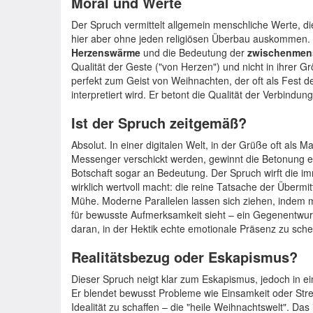
Moral und Werte
Der Spruch vermittelt allgemein menschliche Werte, di
hier aber ohne jeden religiösen Überbau auskommen.
Herzenswärme
und die Bedeutung der
zwischenmen
Qualität der Geste ("von Herzen") und nicht in ihrer 
perfekt zum Geist von Weihnachten, der oft als Fest d
interpretiert wird. Er betont die Qualität der Verbindu
Ist der Spruch zeitgemäß?
Absolut. In einer digitalen Welt, in der Grüße oft als 
Messenger verschickt werden, gewinnt die Betonung 
Botschaft sogar an Bedeutung. Der Spruch wirft die im
wirklich wertvoll macht: die reine Tatsache der Übermi
Mühe. Moderne Parallelen lassen sich ziehen, indem
für bewusste Aufmerksamkeit sieht – ein Gegenentwurf 
daran, in der Hektik echte emotionale Präsenz zu sch
Realitätsbezug oder Eskapismus?
Dieser Spruch neigt klar zum Eskapismus, jedoch in ei
Er blendet bewusst Probleme wie Einsamkeit oder Str
Idealität zu schaffen – die "heile Weihnachtswelt". Das 