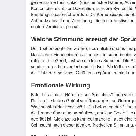
gemeinsame Festlichkeit (geschmückte Räume, Advent)
Kerzen sind nicht nur Dekoration, sondern Symbol fü
Empfänger gesendet werden. Die Kernaussage lautet: 
Aufmerksamkeit und Zuneigung, die in der hektischen
echten Verbindung schafft.
Welche Stimmung erzeugt der Spru
Der Text erzeugt eine warme, besinnliche und heimel
klassischer Sinneseindrücke tauchst du sofort in eine 
ruhig und fließend, fast wie ein leises Summen. Die St
sondern eher introvertiert und friedvoll. Sie lädt dazu
die Tiefe der festlichen Gefühle zu spüren, anstatt nur 
Emotionale Wirkung
Beim Lesen oder Hören dieses Spruchs können versc
löst er ein starkes Gefühl von
Nostalgie
und
Geborge
Weihnachtsbilder beschwört. Die Betonung des "Herzen
die Freude über eine persönliche, ehrliche Geste in eine
geprägt ist. Gleichzeitig kann bei manchen auch eine 
Sehnsucht nach dieser idealen, friedvollen Stimmung, die