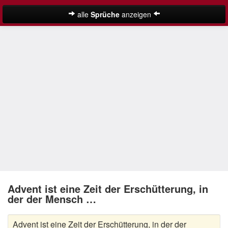
alle
Sprüche
anzeigen
Weihnachtssprüche
Adventssprüche
Besinnliche Weihnachtssprüche
Frohe Weihnachten Sprüche
Kurze Weihnachtssprüche
Lustige Weihnachtssprüche
Neujahrssprüche
Suche
Nikolaus Sprüche
Advent ist eine Zeit der Erschütterung, in
der der Mensch …
Schöne Weihnachtssprüche
Advent ist eine Zeit der Erschütterung, in der der
Weihnachtsgedichte