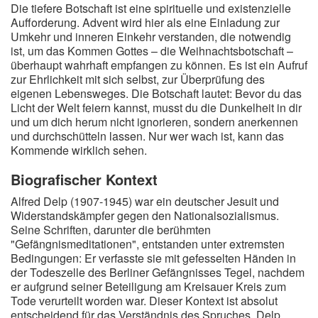
Die tiefere Botschaft ist eine spirituelle und existenzielle
Aufforderung. Advent wird hier als eine Einladung zur
Umkehr und inneren Einkehr verstanden, die notwendig
ist, um das Kommen Gottes – die Weihnachtsbotschaft –
überhaupt wahrhaft empfangen zu können. Es ist ein Aufruf
zur Ehrlichkeit mit sich selbst, zur Überprüfung des
eigenen Lebensweges. Die Botschaft lautet: Bevor du das
Licht der Welt feiern kannst, musst du die Dunkelheit in dir
und um dich herum nicht ignorieren, sondern anerkennen
und durchschütteln lassen. Nur wer wach ist, kann das
Kommende wirklich sehen.
Biografischer Kontext
Alfred Delp (1907-1945) war ein deutscher Jesuit und
Widerstandskämpfer gegen den Nationalsozialismus.
Seine Schriften, darunter die berühmten
"Gefängnismeditationen", entstanden unter extremsten
Bedingungen: Er verfasste sie mit gefesselten Händen in
der Todeszelle des Berliner Gefängnisses Tegel, nachdem
er aufgrund seiner Beteiligung am Kreisauer Kreis zum
Tode verurteilt worden war. Dieser Kontext ist absolut
entscheidend für das Verständnis des Spruches. Delp