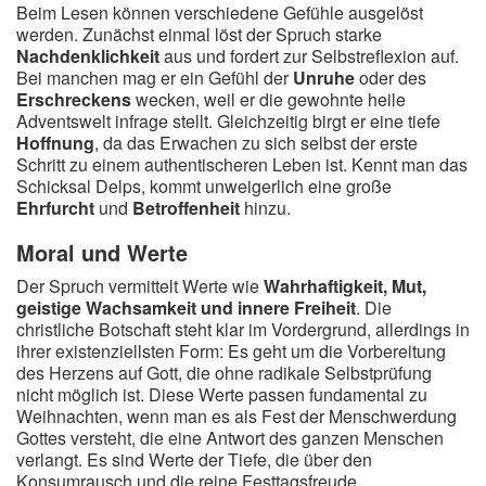
Beim Lesen können verschiedene Gefühle ausgelöst
werden. Zunächst einmal löst der Spruch starke
Nachdenklichkeit
aus und fordert zur Selbstreflexion auf.
Bei manchen mag er ein Gefühl der
Unruhe
oder des
Erschreckens
wecken, weil er die gewohnte heile
Adventswelt infrage stellt. Gleichzeitig birgt er eine tiefe
Hoffnung
, da das Erwachen zu sich selbst der erste
Schritt zu einem authentischeren Leben ist. Kennt man das
Schicksal Delps, kommt unweigerlich eine große
Ehrfurcht
und
Betroffenheit
hinzu.
Moral und Werte
Der Spruch vermittelt Werte wie
Wahrhaftigkeit, Mut,
geistige Wachsamkeit und innere Freiheit
. Die
christliche Botschaft steht klar im Vordergrund, allerdings in
ihrer existenziellsten Form: Es geht um die Vorbereitung
des Herzens auf Gott, die ohne radikale Selbstprüfung
nicht möglich ist. Diese Werte passen fundamental zu
Weihnachten, wenn man es als Fest der Menschwerdung
Gottes versteht, die eine Antwort des ganzen Menschen
verlangt. Es sind Werte der Tiefe, die über den
Konsumrausch und die reine Festtagsfreude