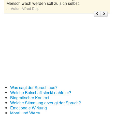
Mensch wach werden soll zu sich selbst.
Autor:
Alfred Delp
Weihnachtsgrüße
Weihnachtssprüche für Karten
Weihnachtssprüche für Kinder
Weihnachtssprüche geschäftlich
Weihnachtswünsche
Adventskalender mit Sprüchen
Was sagt der Spruch aus?
Welche Botschaft steckt dahinter?
Biografischer Kontext
Welche Stimmung erzeugt der Spruch?
Emotionale Wirkung
Moral und Werte