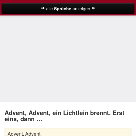
alle
Sprüche
anzeigen
Weihnachtssprüche
Adventssprüche
Besinnliche Weihnachtssprüche
Frohe Weihnachten Sprüche
Kurze Weihnachtssprüche
Lustige Weihnachtssprüche
Neujahrssprüche
Suche
Nikolaus Sprüche
Advent, Advent, ein Lichtlein brennt. Erst
eins, dann …
Schöne Weihnachtssprüche
Advent, Advent,
Weihnachtsgedichte