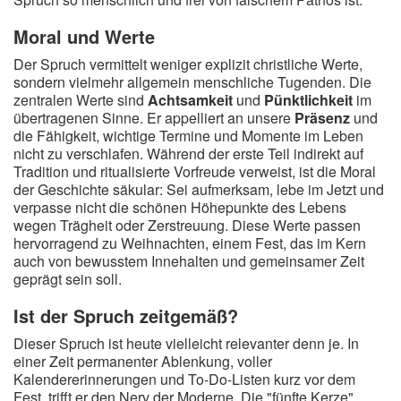
Moral und Werte
Der Spruch vermittelt weniger explizit christliche Werte,
sondern vielmehr allgemein menschliche Tugenden. Die
zentralen Werte sind
Achtsamkeit
und
Pünktlichkeit
im
übertragenen Sinne. Er appelliert an unsere
Präsenz
und
die Fähigkeit, wichtige Termine und Momente im Leben
nicht zu verschlafen. Während der erste Teil indirekt auf
Tradition und ritualisierte Vorfreude verweist, ist die Moral
der Geschichte säkular: Sei aufmerksam, lebe im Jetzt und
verpasse nicht die schönen Höhepunkte des Lebens
wegen Trägheit oder Zerstreuung. Diese Werte passen
hervorragend zu Weihnachten, einem Fest, das im Kern
auch von bewusstem Innehalten und gemeinsamer Zeit
geprägt sein soll.
Ist der Spruch zeitgemäß?
Dieser Spruch ist heute vielleicht relevanter denn je. In
einer Zeit permanenter Ablenkung, voller
Kalendererinnerungen und To-Do-Listen kurz vor dem
Fest, trifft er den Nerv der Moderne. Die "fünfte Kerze"