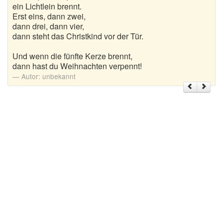
ein Lichtlein brennt.
Erst eins, dann zwei,
Weihnachtsgrüße
dann drei, dann vier,
dann steht das Christkind vor der Tür.
Weihnachtssprüche für Karten
Und wenn die fünfte Kerze brennt,
Weihnachtssprüche für Kinder
dann hast du Weihnachten verpennt!
Autor:
unbekannt
Weihnachtssprüche geschäftlich
Weihnachtswünsche
Adventskalender mit Sprüchen