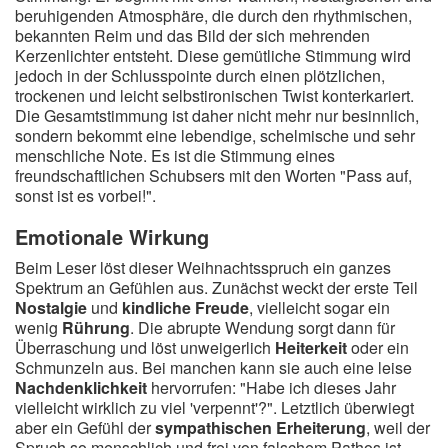
beruhigenden Atmosphäre, die durch den rhythmischen,
bekannten Reim und das Bild der sich mehrenden
Kerzenlichter entsteht. Diese gemütliche Stimmung wird
jedoch in der Schlusspointe durch einen plötzlichen,
trockenen und leicht selbstironischen Twist konterkariert.
Die Gesamtstimmung ist daher nicht mehr nur besinnlich,
sondern bekommt eine lebendige, schelmische und sehr
menschliche Note. Es ist die Stimmung eines
freundschaftlichen Schubsers mit den Worten "Pass auf,
sonst ist es vorbei!".
Emotionale Wirkung
Beim Leser löst dieser Weihnachtsspruch ein ganzes
Spektrum an Gefühlen aus. Zunächst weckt der erste Teil
Nostalgie
und
kindliche Freude
, vielleicht sogar ein
wenig
Rührung
. Die abrupte Wendung sorgt dann für
Überraschung und löst unweigerlich
Heiterkeit
oder ein
Schmunzeln aus. Bei manchen kann sie auch eine leise
Nachdenklichkeit
hervorrufen: "Habe ich dieses Jahr
vielleicht wirklich zu viel 'verpennt'?". Letztlich überwiegt
aber ein Gefühl der
sympathischen Erheiterung
, weil der
Spruch so menschlich und frei von falschem Pathos ist.