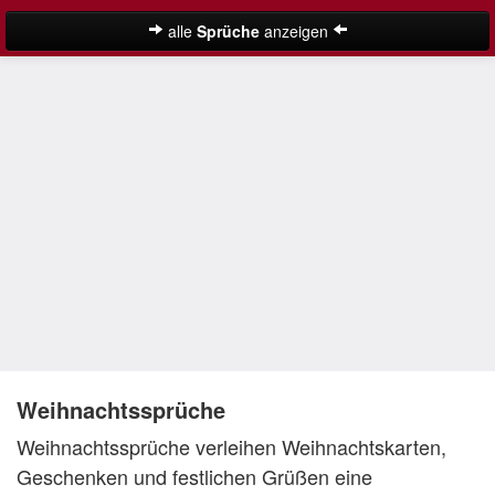
alle
Sprüche
anzeigen
Weihnachtssprüche
Adventssprüche
Besinnliche Weihnachtssprüche
Frohe Weihnachten Sprüche
Kurze Weihnachtssprüche
Lustige Weihnachtssprüche
Neujahrssprüche
Suche
Nikolaus Sprüche
Weihnachtssprüche
Weihnachtssprüche verleihen Weihnachtskarten,
Schöne Weihnachtssprüche
Geschenken und festlichen Grüßen eine
Weihnachtsgedichte