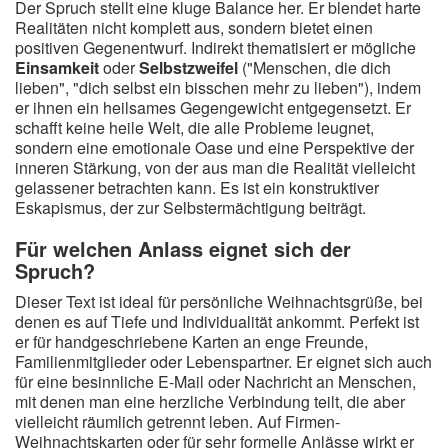
Der Spruch stellt eine kluge Balance her. Er blendet harte
Realitäten nicht komplett aus, sondern bietet einen
positiven Gegenentwurf. Indirekt thematisiert er mögliche
Einsamkeit
oder
Selbstzweifel
("Menschen, die dich
lieben", "dich selbst ein bisschen mehr zu lieben"), indem
er ihnen ein heilsames Gegengewicht entgegensetzt. Er
schafft keine heile Welt, die alle Probleme leugnet,
sondern eine emotionale Oase und eine Perspektive der
inneren Stärkung, von der aus man die Realität vielleicht
gelassener betrachten kann. Es ist ein konstruktiver
Eskapismus, der zur Selbstermächtigung beiträgt.
Für welchen Anlass eignet sich der
Spruch?
Dieser Text ist ideal für persönliche Weihnachtsgrüße, bei
denen es auf Tiefe und Individualität ankommt. Perfekt ist
er für handgeschriebene Karten an enge Freunde,
Familienmitglieder oder Lebenspartner. Er eignet sich auch
für eine besinnliche E-Mail oder Nachricht an Menschen,
mit denen man eine herzliche Verbindung teilt, die aber
vielleicht räumlich getrennt leben. Auf Firmen-
Weihnachtskarten oder für sehr formelle Anlässe wirkt er