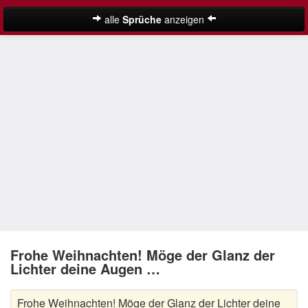
alle
Sprüche
anzeigen
Weihnachtssprüche
Adventssprüche
Besinnliche Weihnachtssprüche
Frohe Weihnachten Sprüche
Kurze Weihnachtssprüche
Lustige Weihnachtssprüche
Neujahrssprüche
Suche
Nikolaus Sprüche
Frohe Weihnachten! Möge der Glanz der
Lichter deine Augen …
Schöne Weihnachtssprüche
Frohe Weihnachten! Möge der Glanz der Lichter deine
Weihnachtsgedichte