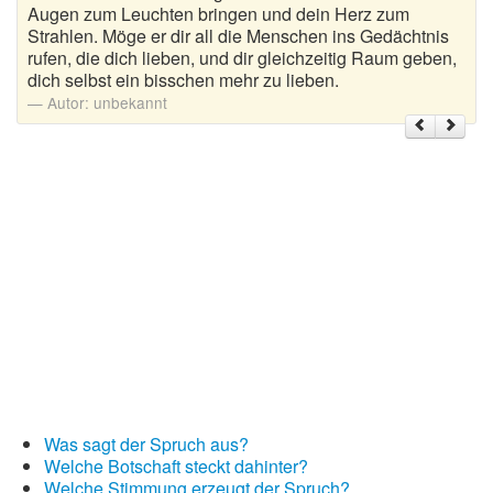
Augen zum Leuchten bringen und dein Herz zum
Strahlen. Möge er dir all die Menschen ins Gedächtnis
Weihnachtsgrüße
rufen, die dich lieben, und dir gleichzeitig Raum geben,
dich selbst ein bisschen mehr zu lieben.
Weihnachtssprüche für Karten
Autor:
unbekannt
Weihnachtssprüche für Kinder
Weihnachtssprüche geschäftlich
Weihnachtswünsche
Adventskalender mit Sprüchen
Was sagt der Spruch aus?
Welche Botschaft steckt dahinter?
Welche Stimmung erzeugt der Spruch?