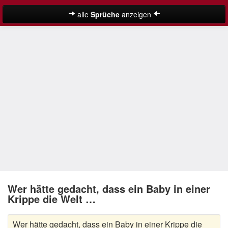
alle
Sprüche
anzeigen
Weihnachtssprüche
Adventssprüche
Besinnliche Weihnachtssprüche
Frohe Weihnachten Sprüche
Kurze Weihnachtssprüche
Lustige Weihnachtssprüche
Neujahrssprüche
Suche
Nikolaus Sprüche
Wer hätte gedacht, dass ein Baby in einer
Krippe die Welt …
Schöne Weihnachtssprüche
Wer hätte gedacht, dass ein Baby in einer Krippe die
Weihnachtsgedichte