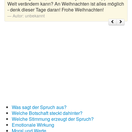
Welt verändern kann? An Weihnachten ist alles möglich
- denk dieser Tage daran! Frohe Weihnachten!
Weihnachtsgrüße
Autor:
unbekannt
Weihnachtssprüche für Karten
Weihnachtssprüche für Kinder
Weihnachtssprüche geschäftlich
Weihnachtswünsche
Adventskalender mit Sprüchen
Was sagt der Spruch aus?
Welche Botschaft steckt dahinter?
Welche Stimmung erzeugt der Spruch?
Emotionale Wirkung
Moral und Werte