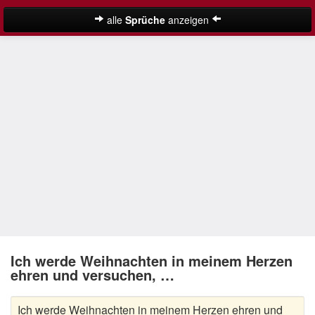
alle
Sprüche
anzeigen
Weihnachtssprüche
Adventssprüche
Besinnliche Weihnachtssprüche
Frohe Weihnachten Sprüche
Kurze Weihnachtssprüche
Lustige Weihnachtssprüche
Neujahrssprüche
Suche
Nikolaus Sprüche
Ich werde Weihnachten in meinem Herzen
ehren und versuchen, …
Schöne Weihnachtssprüche
Ich werde Weihnachten in meinem Herzen ehren und
Weihnachtsgedichte