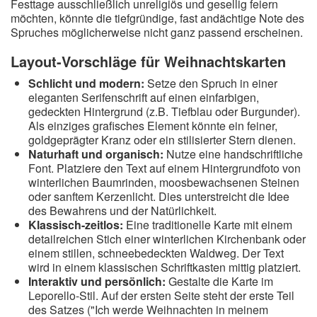
Festtage ausschließlich unreligiös und gesellig feiern
möchten, könnte die tiefgründige, fast andächtige Note des
Spruches möglicherweise nicht ganz passend erscheinen.
Layout-Vorschläge für Weihnachtskarten
Schlicht und modern:
Setze den Spruch in einer
eleganten Serifenschrift auf einen einfarbigen,
gedeckten Hintergrund (z.B. Tiefblau oder Burgunder).
Als einziges grafisches Element könnte ein feiner,
goldgeprägter Kranz oder ein stilisierter Stern dienen.
Naturhaft und organisch:
Nutze eine handschriftliche
Font. Platziere den Text auf einem Hintergrundfoto von
winterlichen Baumrinden, moosbewachsenen Steinen
oder sanftem Kerzenlicht. Dies unterstreicht die Idee
des Bewahrens und der Natürlichkeit.
Klassisch-zeitlos:
Eine traditionelle Karte mit einem
detailreichen Stich einer winterlichen Kirchenbank oder
einem stillen, schneebedeckten Waldweg. Der Text
wird in einem klassischen Schriftkasten mittig platziert.
Interaktiv und persönlich:
Gestalte die Karte im
Leporello-Stil. Auf der ersten Seite steht der erste Teil
des Satzes ("Ich werde Weihnachten in meinem