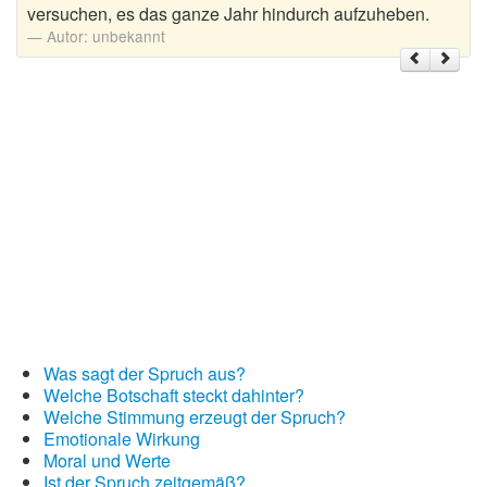
versuchen, es das ganze Jahr hindurch aufzuheben.
Autor:
unbekannt
Weihnachtsgrüße
Weihnachtssprüche für Karten
Weihnachtssprüche für Kinder
Weihnachtssprüche geschäftlich
Weihnachtswünsche
Adventskalender mit Sprüchen
Was sagt der Spruch aus?
Welche Botschaft steckt dahinter?
Welche Stimmung erzeugt der Spruch?
Emotionale Wirkung
Moral und Werte
Ist der Spruch zeitgemäß?