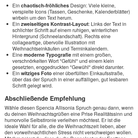
Ein
chaotisch-fröhliches
Design: Viele kleine,
verspielte Icons (Tassen, Geschenke, Kalenderblätter)
wirbeln um den Text herum.
Ein
zweiseitiges Kontrast-Layout
: Links der Text in
schlichter Schrift auf einem ruhigen, winterlichen
Hintergrund (Schneelandschaft). Rechts eine
collageartige, übervolle Illustration mit
Weihnachtseinkäufen und Terminkalendern.
Eine
moderne Typografie
mit einem großen,
verschnörkelten Wort "Gefühl" und einem klein
gesetzten, enggedruckten "Gewühl" direkt darunter.
Ein
witziges Foto
einer überfüllten Einkaufsstraße,
über das der Spruch in einer auffälligen, gut lesbaren
Schrift gelegt wird.
Abschließende Empfehlung
Wähle diesen Spencia Allisonia Spruch genau dann, wenn
du deinen Weihnachtsgrüßen eine Prise Realitätssinn und
humorvolle Selbstironie verleihen möchtest. Er ist die
ideale Wahl für alle, die die Weihnachtszeit lieben, aber
den vorweihnachtlichen Stress nicht verschweigen wollen.