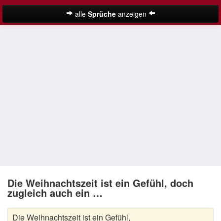
alle
Sprüche
anzeigen
Weihnachtssprüche
Adventssprüche
Besinnliche Weihnachtssprüche
Frohe Weihnachten Sprüche
Kurze Weihnachtssprüche
Lustige Weihnachtssprüche
Neujahrssprüche
Suche
Nikolaus Sprüche
Die Weihnachtszeit ist ein Gefühl, doch
zugleich auch ein …
Schöne Weihnachtssprüche
Die Weihnachtszeit ist ein Gefühl,
Weihnachtsgedichte