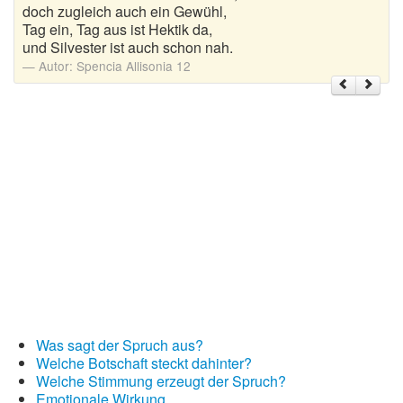
doch zugleich auch ein Gewühl,
Tag ein, Tag aus ist Hektik da,
Weihnachtsgrüße
und Silvester ist auch schon nah.
Autor:
Spencia Allisonia 12
Weihnachtssprüche für Karten
Weihnachtssprüche für Kinder
Weihnachtssprüche geschäftlich
Weihnachtswünsche
Adventskalender mit Sprüchen
Was sagt der Spruch aus?
Welche Botschaft steckt dahinter?
Welche Stimmung erzeugt der Spruch?
Emotionale Wirkung