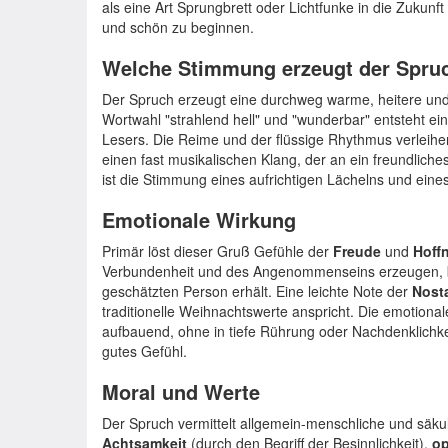
als eine Art Sprungbrett oder Lichtfunke in die Zukunf
und schön zu beginnen.
Welche Stimmung erzeugt der Spru
Der Spruch erzeugt eine durchweg warme, heitere und
Wortwahl "strahlend hell" und "wunderbar" entsteht ein
Lesers. Die Reime und der flüssige Rhythmus verleihe
einen fast musikalischen Klang, der an ein freundlich
ist die Stimmung eines aufrichtigen Lächelns und eines
Emotionale Wirkung
Primär löst dieser Gruß Gefühle der
Freude
und
Hoff
Verbundenheit und des Angenommenseins erzeugen, 
geschätzten Person erhält. Eine leichte Note der
Nost
traditionelle Weihnachtswerte anspricht. Die emotional
aufbauend, ohne in tiefe Rührung oder Nachdenklichkei
gutes Gefühl.
Moral und Werte
Der Spruch vermittelt allgemein-menschliche und säku
Achtsamkeit
(durch den Begriff der Besinnlichkeit),
op