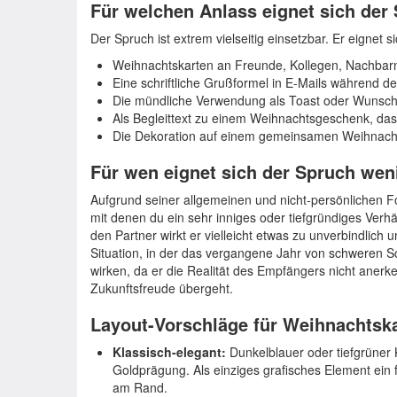
Für welchen Anlass eignet sich der
Der Spruch ist extrem vielseitig einsetzbar. Er eignet si
Weihnachtskarten an Freunde, Kollegen, Nachbarn
Eine schriftliche Grußformel in E-Mails während de
Die mündliche Verwendung als Toast oder Wunsch b
Als Begleittext zu einem Weihnachtsgeschenk, das n
Die Dekoration auf einem gemeinsamen Weihnacht
Für wen eignet sich der Spruch wen
Aufgrund seiner allgemeinen und nicht-persönlichen Fo
mit denen du ein sehr inniges oder tiefgründiges Verhäl
den Partner wirkt er vielleicht etwas zu unverbindlich 
Situation, in der das vergangene Jahr von schweren S
wirken, da er die Realität des Empfängers nicht anerk
Zukunftsfreude übergeht.
Layout-Vorschläge für Weihnachtsk
Klassisch-elegant:
Dunkelblauer oder tiefgrüner K
Goldprägung. Als einziges grafisches Element ein fe
am Rand.