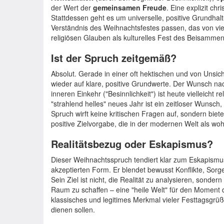
der Wert der
gemeinsamen Freude
. Eine explizit ch
Stattdessen geht es um universelle, positive Grundhal
Verständnis des Weihnachtsfestes passen, das von v
religiösen Glauben als kulturelles Fest des Beisamme
Ist der Spruch zeitgemäß?
Absolut. Gerade in einer oft hektischen und von Unsic
wieder auf klare, positive Grundwerte. Der Wunsch 
inneren Einkehr ("Besinnlichkeit") ist heute vielleicht r
"strahlend helles" neues Jahr ist ein zeitloser Wunsch
Spruch wirft keine kritischen Fragen auf, sondern bie
positive Zielvorgabe, die in der modernen Welt als w
Realitätsbezug oder Eskapismus?
Dieser Weihnachtsspruch tendiert klar zum Eskapismus,
akzeptierten Form. Er blendet bewusst Konflikte, Sorg
Sein Ziel ist nicht, die Realität zu analysieren, sonder
Raum zu schaffen – eine "heile Welt" für den Moment
klassisches und legitimes Merkmal vieler Festtagsgrüße
dienen sollen.