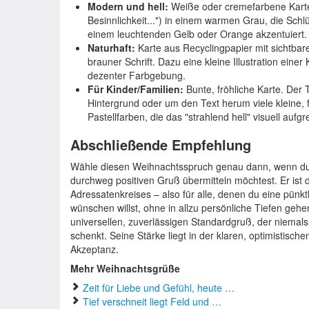
Modern und hell:
Weiße oder cremefarbene Karte.
Besinnlichkeit...") in einem warmen Grau, die Schl
einem leuchtenden Gelb oder Orange akzentuiert. 
Naturhaft:
Karte aus Recyclingpapier mit sichtbar
brauner Schrift. Dazu eine kleine Illustration eine
dezenter Farbgebung.
Für Kinder/Familien:
Bunte, fröhliche Karte. Der T
Hintergrund oder um den Text herum viele kleine,
Pastellfarben, die das "strahlend hell" visuell aufgr
Abschließende Empfehlung
Wähle diesen Weihnachtsspruch genau dann, wenn du 
durchweg positiven Gruß übermitteln möchtest. Er ist d
Adressatenkreises – also für alle, denen du eine pünkt
wünschen willst, ohne in allzu persönliche Tiefen geh
universellen, zuverlässigen Standardgruß, der niemals
schenkt. Seine Stärke liegt in der klaren, optimistisch
Akzeptanz.
Mehr Weihnachtsgrüße
Zeit für Liebe und Gefühl, heute …
Tief verschneit liegt Feld und …