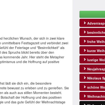
Adventssp
besinnlich
d herzlichen Wunsch, der sich in zwei klare
frohe Weih
die unmittelbare Festtagszeit und verbindet zwei
Gefühl der Feiertage und "Besinnlichkeit" als
kurze Weih
 des Spruchs blickt bereits über den
das kommende Jahr. Hier steht die Metapher
lustige We
ptimismus und die Hoffnung auf positive
Neujahrss
Nikolaus S
st lädt sie dich ein, die besondere
schöne We
reite bewusst zu erleben und zu genießen. Sie
en als auch aus stillen Momenten besteht.
Weihnacht
e Botschaft der Hoffnung und des positiven
rgie und das gute Gefühl der Weihnachtstage