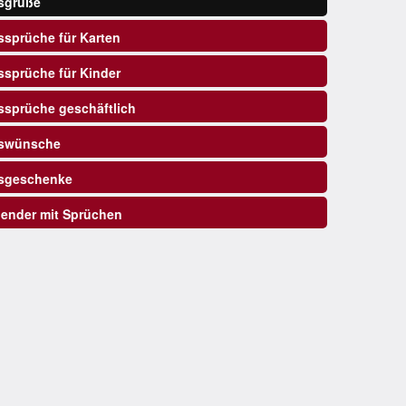
sgrüße
sprüche für Karten
sprüche für Kinder
sprüche geschäftlich
swünsche
sgeschenke
ender mit Sprüchen