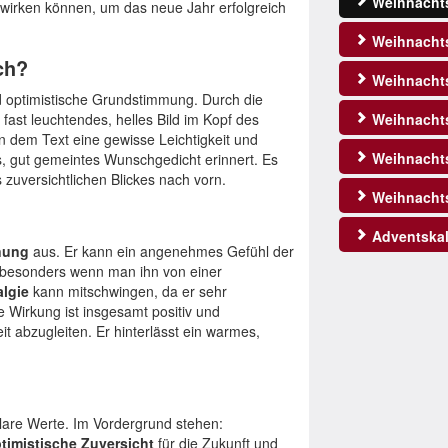
Weihnacht
t wirken können, um das neue Jahr erfolgreich
Weihnachts
ch?
Weihnachts
 optimistische Grundstimmung. Durch die
 fast leuchtendes, helles Bild im Kopf des
Weihnachts
n dem Text eine gewisse Leichtigkeit und
Weihnacht
es, gut gemeintes Wunschgedicht erinnert. Es
 zuversichtlichen Blickes nach vorn.
Weihnacht
Adventskal
nung
aus. Er kann ein angenehmes Gefühl der
besonders wenn man ihn von einer
algie
kann mitschwingen, da er sehr
e Wirkung ist insgesamt positiv und
t abzugleiten. Er hinterlässt ein warmes,
lare Werte. Im Vordergrund stehen:
timistische Zuversicht
für die Zukunft und