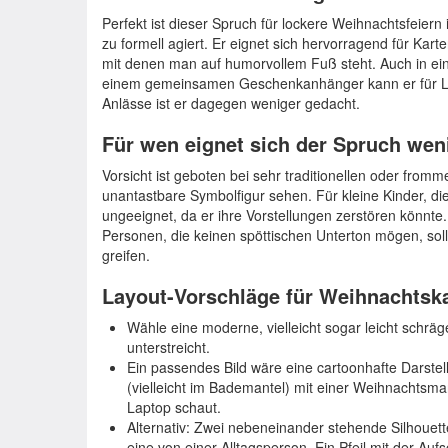
Perfekt ist dieser Spruch für lockere Weihnachtsfeier
zu formell agiert. Er eignet sich hervorragend für Kar
mit denen man auf humorvollem Fuß steht. Auch in ein
einem gemeinsamen Geschenkanhänger kann er für Lache
Anlässe ist er dagegen weniger gedacht.
Für wen eignet sich der Spruch wen
Vorsicht ist geboten bei sehr traditionellen oder fr
unantastbare Symbolfigur sehen. Für kleine Kinder, di
ungeeignet, da er ihre Vorstellungen zerstören könnte
Personen, die keinen spöttischen Unterton mögen, soll
greifen.
Layout-Vorschläge für Weihnachtsk
Wähle eine moderne, vielleicht sogar leicht schräg
unterstreicht.
Ein passendes Bild wäre eine cartoonhafte Darst
(vielleicht im Bademantel) mit einer Weihnachtsma
Laptop schaut.
Alternativ: Zwei nebeneinander stehende Silhoue
eine von einer Alltagsperson. Ein Pfeil mit der Aufs