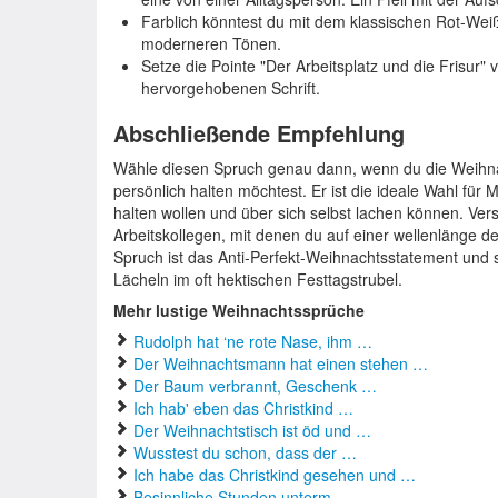
Farblich könntest du mit dem klassischen Rot-Weiß
moderneren Tönen.
Setze die Pointe "Der Arbeitsplatz und die Frisur" v
hervorgehobenen Schrift.
Abschließende Empfehlung
Wähle diesen Spruch genau dann, wenn du die Weihna
persönlich halten möchtest. Er ist die ideale Wahl für 
halten wollen und über sich selbst lachen können. Ve
Arbeitskollegen, mit denen du auf einer wellenlänge d
Spruch ist das Anti-Perfekt-Weihnachtsstatement und so
Lächeln im oft hektischen Festtagstrubel.
Mehr lustige Weihnachtssprüche
Rudolph hat ‘ne rote Nase, ihm …
Der Weihnachtsmann hat einen stehen …
Der Baum verbrannt, Geschenk …
Ich hab' eben das Christkind …
Der Weihnachtstisch ist öd und …
Wusstest du schon, dass der …
Ich habe das Christkind gesehen und …
Besinnliche Stunden unterm …