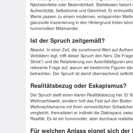
Nächstenliebe oder Besinnlichkeit. Stattdessen beton
Authentizität, Selbstironie und Gleichheit. Er entmystif
Werte passen zu einem modernen, entspannten Weihna
glanzvolle Inszenierung in den Hintergrund treten kön
humorvollem Miteinander.
Ist der Spruch zeitgemäß?
Absolut. In einer Zeit, die zunehmend Wert auf Authent
Vorbildern legt, trifft dieser Spruch den Nerv. Die Fra
Strick") und die Relativierung von Autoritätsfiguren si
relevante Frage auf, warum wir bestimmte Figuren ideal
betrachten. Der Spruch ist damit überraschend zeitkriti
Realitätsbezug oder Eskapismus?
Der Spruch stellt einen klaren Realitätsbezug her. Er flüc
Weihnachtswelt, sondern holt das Fest auf den Boden 
Weihnachtsmanns mit ihren vermeintlichen Schwächen
vergleicht, thematisiert er indirekt die Diskrepanz zw
Realität. Es ist ein humorvoller, aber durchaus realist
Für welchen Anlass eignet sich der