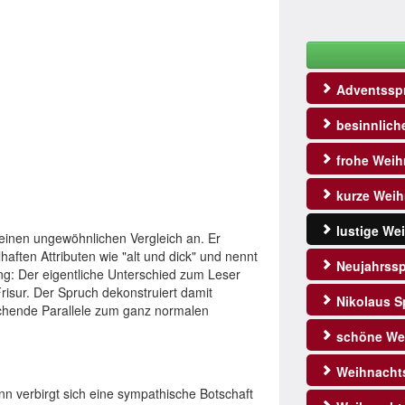
Adventssp
besinnlich
frohe Weih
kurze Weih
lustige We
k einen ungewöhnlichen Vergleich an. Er
ften Attributen wie "alt und dick" und nennt
Neujahrss
dung: Der eigentliche Unterschied zum Leser
 Frisur. Der Spruch dekonstruiert damit
Nikolaus S
aschende Parallele zum ganz normalen
schöne We
Weihnacht
n verbirgt sich eine sympathische Botschaft