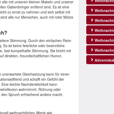
Weihnacht
ir alle mit unseren kleinen Makeln und unserer
ellen Gabenbringer entfernt sind. Es ist eine
Weihnachts
nicht zu ernst zu nehmen und sich selbst mit
 sind alle nur Menschen, auch mit roter Mütze
Weihnachts
Weihnachts
ch?
Weihnacht
heitere Stimmung. Durch den einfachen Reim
. Es ist keine feierliche oder besinnliche
Weihnacht
 fast kumpelhafte Stimmung. Sie bricht mit
auf direkten, freundschaftlichen Humor.
Adventskal
ie unerwartete Gleichsetzung kann für einen
ationsstiftend und schafft ein Gefühl der
. Eine leichte Nachdenklichkeit kann
bstreflexion wahrnimmt. Rührung oder
s den Spruch erfrischend anders macht.
tionell weihnachtlichen Werte wie