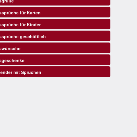
sgrüße
sprüche für Karten
sprüche für Kinder
sprüche geschäftlich
swünsche
sgeschenke
ender mit Sprüchen