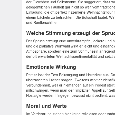
der Gleichheit und Selbstironie. Sie suggeriert, dass w
gelegentlichen Faulheit gar nicht so weit vom tradition
Einladung, die oft perfekt inszenierte Weihnachtsfigur 
einem Lächeln zu betrachten. Die Botschaft lautet: Wir
und Rentierschlitten.
Welche Stimmung erzeugt der Spru
Der Spruch erzeugt eine unverkrampfte, lockere und 
und die plakative Wortwahl wirkt er leicht und eingängig
Atmosphäre, sondern eine zum Schmunzeln anregende,
der oft erwarteten Weihachtssentimentalität und setzt 
Emotionale Wirkung
Primär löst der Text Belustigung und Heiterkeit aus. D
überraschten Lacher sorgen. Zweitens wirkt er identifik
Verbundenheit, weil er niemanden auf ein Podest stellt
mitschwingen, wenn man den impliziten Appell zur Sel
Nostalgie werden hingegen bewusst nicht bedient, wa
Moral und Werte
Im Vordergrund stehen hier keine religiösen oder tradi