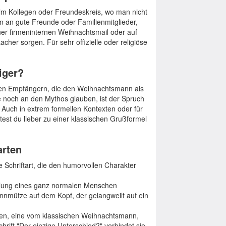
n im Kollegen oder Freundeskreis, wo man nicht
ten an gute Freunde oder Familienmitglieder,
er firmeninternen Weihnachtsmail oder auf
r sorgen. Für sehr offizielle oder religiöse
iger?
ommen Empfängern, die den Weihnachtsmann als
e noch an den Mythos glauben, ist der Spruch
. Auch in extrem formellen Kontexten oder für
test du lieber zu einer klassischen Grußformel
arten
e Schriftart, die den humorvollen Charakter
ellung eines ganz normalen Menschen
nnmütze auf dem Kopf, der gelangweilt auf ein
tten, eine vom klassischen Weihnachtsmann,
chrift "Der einzige Unterschied?" verbindet sie.