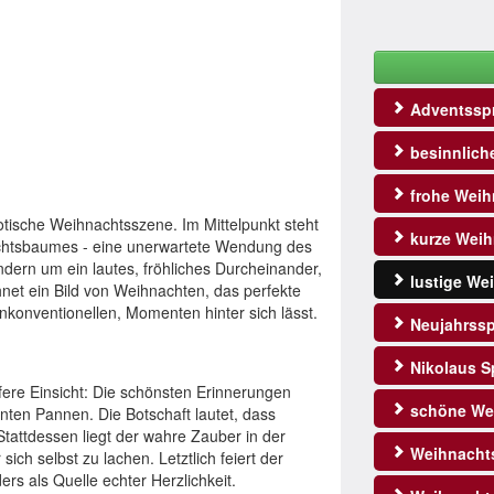
Adventssp
besinnlich
frohe Weih
otische Weihnachtsszene. Im Mittelpunkt steht
kurze Weih
chtsbaumes - eine unerwartete Wendung des
sondern um ein lautes, fröhliches Durcheinander,
lustige We
net ein Bild von Weihnachten, das perfekte
konventionellen, Momenten hinter sich lässt.
Neujahrss
Nikolaus S
efere Einsicht: Die schönsten Erinnerungen
schöne We
nten Pannen. Die Botschaft lautet, dass
 Stattdessen liegt der wahre Zauber in der
Weihnacht
ch selbst zu lachen. Letztlich feiert der
rs als Quelle echter Herzlichkeit.