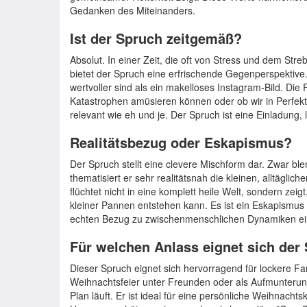
Gedanken des Miteinanders.
Ist der Spruch zeitgemäß?
Absolut. In einer Zeit, die oft von Stress und dem Str
bietet der Spruch eine erfrischende Gegenperspektive.
wertvoller sind als ein makelloses Instagram-Bild. Die
Katastrophen amüsieren können oder ob wir in Perfekti
relevant wie eh und je. Der Spruch ist eine Einladung, 
Realitätsbezug oder Eskapismus?
Der Spruch stellt eine clevere Mischform dar. Zwar bl
thematisiert er sehr realitätsnah die kleinen, alltägli
flüchtet nicht in eine komplett heile Welt, sondern zeig
kleiner Pannen entstehen kann. Es ist ein Eskapismus
echten Bezug zu zwischenmenschlichen Dynamiken ei
Für welchen Anlass eignet sich der
Dieser Spruch eignet sich hervorragend für lockere Fam
Weihnachtsfeier unter Freunden oder als Aufmunterun
Plan läuft. Er ist ideal für eine persönliche Weihnach