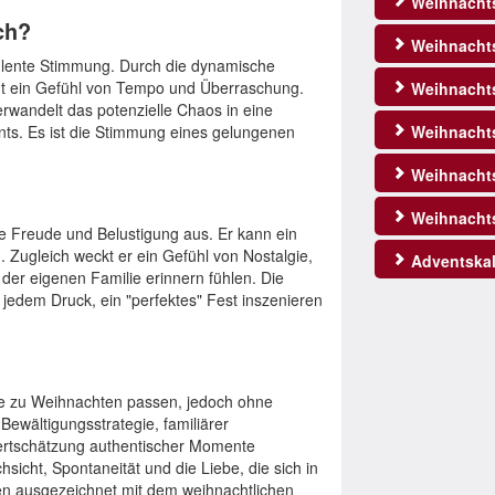
Weihnacht
ch?
Weihnachts
bulente Stimmung. Durch die dynamische
eht ein Gefühl von Tempo und Überraschung.
Weihnachts
rwandelt das potenzielle Chaos in eine
. Es ist die Stimmung eines gelungenen
Weihnachts
Weihnacht
Weihnacht
ie Freude und Belustigung aus. Er kann ein
 Zugleich weckt er ein Gefühl von Nostalgie,
Adventskal
in der eigenen Familie erinnern fühlen. Die
n jedem Druck, ein "perfektes" Fest inszenieren
die zu Weihnachten passen, jedoch ohne
ewältigungsstrategie, familiärer
ertschätzung authentischer Momente
icht, Spontaneität und die Liebe, die sich in
en ausgezeichnet mit dem weihnachtlichen