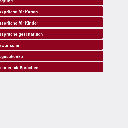
sgrüße
sprüche für Karten
sprüche für Kinder
sprüche geschäftlich
swünsche
sgeschenke
ender mit Sprüchen