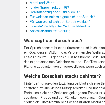
Moral und Werte
Ist der Spruch zeitgemäß?
Realitätsbezug oder Eskapismus?
Für welchen Anlass eignet sich der Spruch?
Für wen eignet sich der Spruch weniger?
Layout-Vorschläge für Weihnachtskarten
Abschließende Empfehlung
Was sagt der Spruch aus?
Der Spruch beschreibt eine urkomische und leicht cha
ein Opa, dessen Aktion - das Verbrennen des Weihna
Festes einleitet. Es geht nicht um besinnliche Stille, 
das in gemeinsames Gelächter mündet. Der Text zeich
Planung zugunsten von unvergesslichen, wenn auch un
Welche Botschaft steckt dahinter?
Hinter der humorvollen Erzählung verbirgt sich eine ti
entstehen oft aus kleinen Missgeschicken und ungepla
Perfektion nicht das Ziel eines gelungenen Festes ist.
spontanen Freude und der Fähigkeit, gemeinsam über si
Spruch die Unvollkommenheit des familiären Miteinande