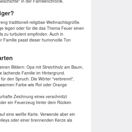
schichte" in der Familienchronik.
iger?
reng traditionell-religiöse Weihnachtsgrüße.
ge legen oder für die das Thema Feuer einen
ls zu turbulent empfinden. Auch in
r Familie passt dieser humorvolle Ton
arten
kleinen Bildern: Opa mit Streichholz am Baum,
e lachende Familie im Hintergrund.
 für den Spruch. Die Wörter "verbrennt",
n, warmen Farbe wie Rot oder Orange
aturhafte Zeichnung eines verschmitzt
 der ein Feuerzeug hinter dem Rücken
 auf eine weiße Karte. Verwende aber ein
ileys oder einer brennenden Kerze als