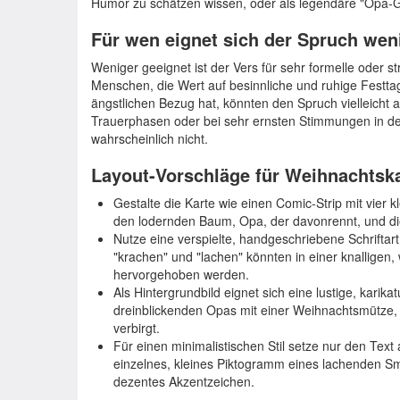
Humor zu schätzen wissen, oder als legendäre "Opa-Ge
Für wen eignet sich der Spruch wen
Weniger geeignet ist der Vers für sehr formelle oder st
Menschen, die Wert auf besinnliche und ruhige Festta
ängstlichen Bezug hat, könnten den Spruch vielleicht a
Trauerphasen oder bei sehr ernsten Stimmungen in de
wahrscheinlich nicht.
Layout-Vorschläge für Weihnachtsk
Gestalte die Karte wie einen Comic-Strip mit vier 
den lodernden Baum, Opa, der davonrennt, und di
Nutze eine verspielte, handgeschriebene Schriftart
"krachen" und "lachen" könnten in einer knallige
hervorgehoben werden.
Als Hintergrundbild eignet sich eine lustige, karik
dreinblickenden Opas mit einer Weihnachtsmütze,
verbirgt.
Für einen minimalistischen Stil setze nur den Text
einzelnes, kleines Piktogramm eines lachenden Sm
dezentes Akzentzeichen.