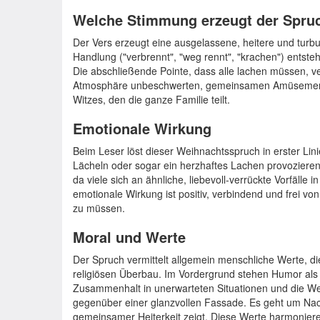
Welche Stimmung erzeugt der Spru
Der Vers erzeugt eine ausgelassene, heitere und tur
Handlung ("verbrennt", "weg rennt", "krachen") entst
Die abschließende Pointe, dass alle lachen müssen, ve
Atmosphäre unbeschwerten, gemeinsamen Amüsements
Witzes, den die ganze Familie teilt.
Emotionale Wirkung
Beim Leser löst dieser Weihnachtsspruch in erster Lin
Lächeln oder sogar ein herzhaftes Lachen provozieren.
da viele sich an ähnliche, liebevoll-verrückte Vorfälle 
emotionale Wirkung ist positiv, verbindend und frei vo
zu müssen.
Moral und Werte
Der Spruch vermittelt allgemein menschliche Werte, 
religiösen Überbau. Im Vordergrund stehen Humor als B
Zusammenhalt in unerwarteten Situationen und die W
gegenüber einer glanzvollen Fassade. Es geht um Nachs
gemeinsamer Heiterkeit zeigt. Diese Werte harmonier