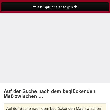
alle
Sprüche
anzeigen
Weihnachtssprüche
Adventssprüche
Besinnliche Weihnachtssprüche
Frohe Weihnachten Sprüche
Kurze Weihnachtssprüche
Lustige Weihnachtssprüche
Neujahrssprüche
Suche
Nikolaus Sprüche
Auf der Suche nach dem beglückenden
Maß zwischen …
Schöne Weihnachtssprüche
Auf der Suche nach dem beglückenden Maß zwischen
Weihnachtsgedichte