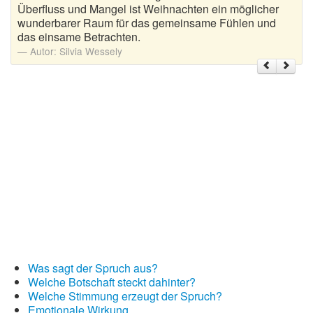
Überfluss und Mangel ist Weihnachten ein möglicher
wunderbarer Raum für das gemeinsame Fühlen und
Weihnachtsgrüße
das einsame Betrachten.
Autor:
Silvia Wessely
Weihnachtssprüche für Karten
Weihnachtssprüche für Kinder
Weihnachtssprüche geschäftlich
Weihnachtswünsche
Adventskalender mit Sprüchen
Was sagt der Spruch aus?
Welche Botschaft steckt dahinter?
Welche Stimmung erzeugt der Spruch?
Emotionale Wirkung