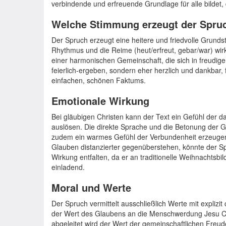
verbindende und erfreuende Grundlage für alle bildet,
Welche Stimmung erzeugt der Spru
Der Spruch erzeugt eine heitere und friedvolle Grund
Rhythmus und die Reime (heut/erfreut, gebar/war) wirkt
einer harmonischen Gemeinschaft, die sich in freudige
feierlich-ergeben, sondern eher herzlich und dankbar
einfachen, schönen Faktums.
Emotionale Wirkung
Bei gläubigen Christen kann der Text ein Gefühl der 
auslösen. Die direkte Sprache und die Betonung der Ge
zudem ein warmes Gefühl der Verbundenheit erzeugen
Glauben distanzierter gegenüberstehen, könnte der Sp
Wirkung entfalten, da er an traditionelle Weihnachtsbild
einladend.
Moral und Werte
Der Spruch vermittelt ausschließlich Werte mit explizi
der Wert des Glaubens an die Menschwerdung Jesu Chri
abgeleitet wird der Wert der gemeinschaftlichen Fre