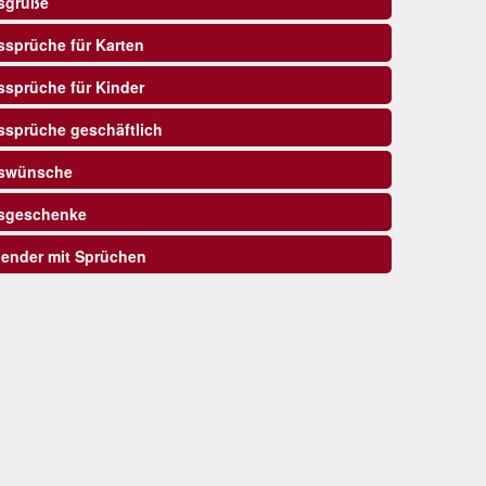
sgrüße
sprüche für Karten
sprüche für Kinder
sprüche geschäftlich
swünsche
sgeschenke
ender mit Sprüchen