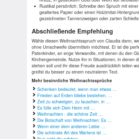
Rustikal persönlich: Schreibe den Spruch mit einer
gealtertes Papier oder einen Holzimitat-Hintergrund
gezeichneten Tannenzweigen oder zarten Schleif
Abschließende Empfehlung
Wähle diesen Weihnachtsspruch von Claudia dann, wenn
ohne Umschweife übermitteln möchtest. Er ist die perf
Patenkinder, an enge Verwandte, mit denen du den Gla
Kirchengemeinde. Nutze ihn in Situationen, in denen d
stehen soll und ihr diese Freude ausdrücklich teilen wo
greifst du besser zu einem neutraleren Text.
Mehr besinnliche Weihnachtssprüche
Schenken bedeutet, wenn man etwas …
Frieden auf Erden bliebe bestehen, …
Zeit zu schweigen, zu lauschen, in …
Es fülle sich Dein Heim mit …
Weihnachten - die schöne Zeit …
Die Botschaft von Weihnachten: Es …
Wenn einer dem anderen Liebe …
Die schönste Art des Wartens ist …
Nun naht die schöne …