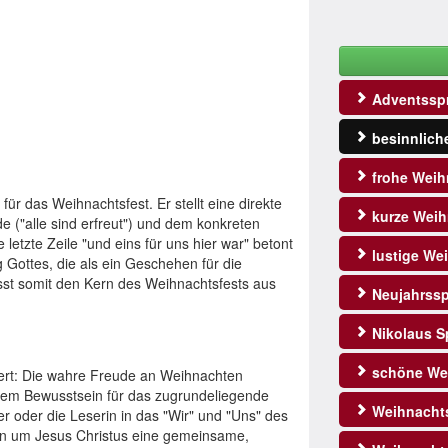
Adventssp
besinnlich
frohe Weih
ür das Weihnachtsfest. Er stellt eine direkte
kurze Weih
 ("alle sind erfreut") und dem konkreten
e letzte Zeile "und eins für uns hier war" betont
lustige We
 Gottes, die als ein Geschehen für die
sst somit den Kern des Weihnachtsfests aus
Neujahrss
Nikolaus S
schöne We
ziert: Die wahre Freude an Weihnachten
 dem Bewusstsein für das zugrundeliegende
Weihnacht
er oder die Leserin in das "Wir" und "Uns" des
sen um Jesus Christus eine gemeinsame,