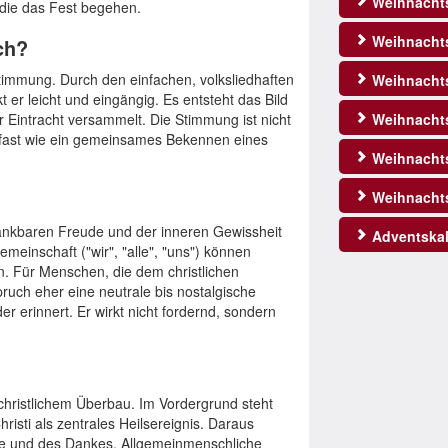
Weihnacht
 die das Fest begehen.
Weihnachts
ch?
stimmung. Durch den einfachen, volksliedhaften
Weihnachts
 er leicht und eingängig. Es entsteht das Bild
r Eintracht versammelt. Die Stimmung ist nicht
Weihnachts
, fast wie ein gemeinsames Bekennen eines
Weihnacht
Weihnacht
dankbaren Freude und der inneren Gewissheit
Adventskal
meinschaft ("wir", "alle", "uns") können
. Für Menschen, die dem christlichen
ruch eher eine neutrale bis nostalgische
er erinnert. Er wirkt nicht fordernd, sondern
t christlichem Überbau. Im Vordergrund steht
sti als zentrales Heilsereignis. Daraus
ude und des Dankes. Allgemeinmenschliche