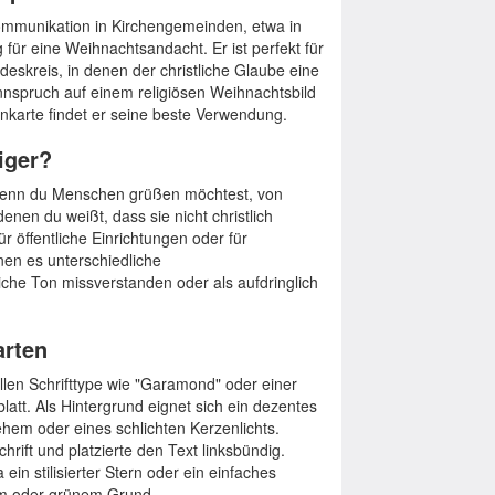
Kommunikation in Kirchengemeinden, etwa in
 für eine Weihnachtsandacht. Er ist perfekt für
eskreis, in denen der christliche Glaube eine
nnspruch auf einem religiösen Weihnachtsbild
enkarte findet er seine beste Verwendung.
iger?
wenn du Menschen grüßen möchtest, von
enen du weißt, dass sie nicht christlich
ür öffentliche Einrichtungen oder für
enen es unterschiedliche
iche Ton missverstanden oder als aufdringlich
arten
ellen Schrifttype wie "Garamond" oder einer
latt. Als Hintergrund eignet sich ein dezentes
ehem oder eines schlichten Kerzenlichts.
hrift und platzierte den Text linksbündig.
ein stilisierter Stern oder ein einfaches
em oder grünem Grund.