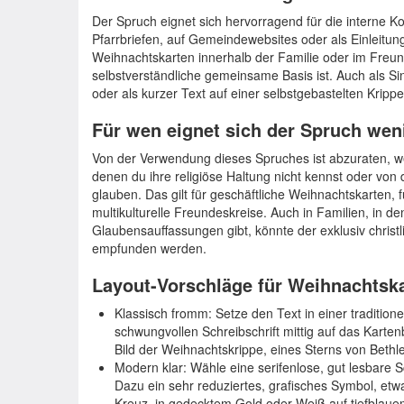
Der Spruch eignet sich hervorragend für die interne 
Pfarrbriefen, auf Gemeindewebsites oder als Einleitung
Weihnachtskarten innerhalb der Familie oder im Freund
selbstverständliche gemeinsame Basis ist. Auch als Si
oder als kurzer Text auf einer selbstgebastelten Kripp
Für wen eignet sich der Spruch wen
Von der Verwendung dieses Spruches ist abzuraten, 
denen du ihre religiöse Haltung nicht kennst oder von d
glauben. Das gilt für geschäftliche Weihnachtskarten, f
multikulturelle Freundeskreise. Auch in Familien, in d
Glaubensauffassungen gibt, könnte der exklusiv christl
empfunden werden.
Layout-Vorschläge für Weihnachtsk
Klassisch fromm: Setze den Text in einer tradition
schwungvollen Schreibschrift mittig auf das Kartenb
Bild der Weihnachtskrippe, eines Sterns von Bethl
Modern klar: Wähle eine serifenlose, gut lesbare Sc
Dazu ein sehr reduziertes, grafisches Symbol, etwa 
Kreuz, in gedecktem Gold oder Weiß auf tiefblau